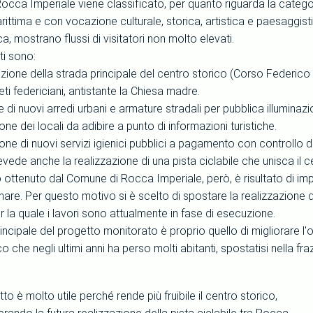
Rocca Imperiale viene classificato, per quanto riguarda la categ
ttima e con vocazione culturale, storica, artistica e paesaggistica
ca, mostrano flussi di visitatori non molto elevati.
ti sono:
zione della strada principale del centro storico (Corso Federico I
ti federiciani, antistante la Chiesa madre.
one di nuovi arredi urbani e armature stradali per pubblica illuminazi
ione dei locali da adibire a punto di informazioni turistiche.
ione di nuovi servizi igienici pubblici a pagamento con controllo d
evede anche la realizzazione di una pista ciclabile che unisca il ce
 ottenuto dal Comune di Rocca Imperiale, però, è risultato di imp
inare. Per questo motivo si è scelto di spostare la realizzazione de
r la quale i lavori sono attualmente in fase di esecuzione.
rincipale del progetto monitorato è proprio quello di migliorare l'
ico che negli ultimi anni ha perso molti abitanti, spostatisi nella
o è molto utile perché rende più fruibile il centro storico,