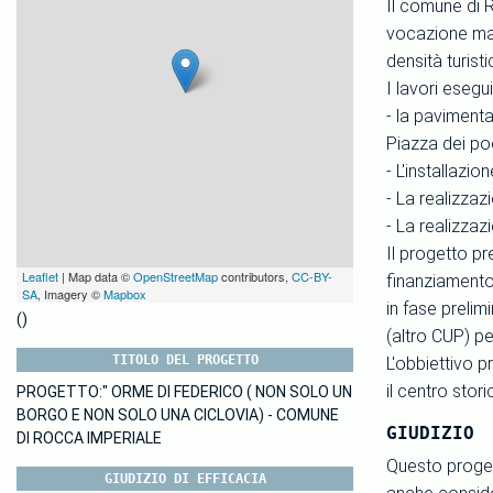
Il comune di 
vocazione mari
densità turisti
I lavori esegui
- la pavimenta
Piazza dei poe
- L'installazi
- La realizzaz
- La realizzaz
Il progetto pr
Leaflet
| Map data ©
OpenStreetMap
contributors,
CC-BY-
finanziamento
SA
, Imagery ©
Mapbox
in fase prelim
()
(altro CUP) pe
TITOLO DEL PROGETTO
L'obbiettivo p
il centro stor
PROGETTO:" ORME DI FEDERICO ( NON SOLO UN
BORGO E NON SOLO UNA CICLOVIA) - COMUNE
GIUDIZIO
DI ROCCA IMPERIALE
Questo progett
GIUDIZIO DI EFFICACIA