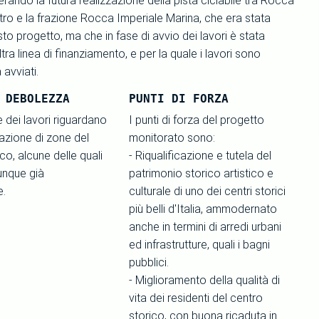
ando la futura realizzazione della pista ciclabile tra Rocca
tro e la frazione Rocca Imperiale Marina, che era stata
sto progetto, ma che in fase di avvio dei lavori è stata
tra linea di finanziamento, e per la quale i lavori sono
avviati.
 DEBOLEZZA
PUNTI DI FORZA
 dei lavori riguardano
I punti di forza del progetto
azione di zone del
monitorato sono:
co, alcune delle quali
- Riqualificazione e tutela del
nque già
patrimonio storico artistico e
e.
culturale di uno dei centri storici
più belli d'Italia, ammodernato
anche in termini di arredi urbani
ed infrastrutture, quali i bagni
pubblici.
- Miglioramento della qualità di
vita dei residenti del centro
storico, con buona ricaduta in