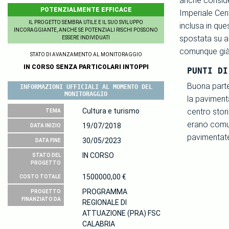
anche consider
POTENZIALMENTE EFFICACE
Imperiale Cen
IL PROGETTO SEMBRA UTILE E IL SUO SVILUPPO
inclusa in que
INCORAGGIANTE, ANCHE SE POTENZIALI RISCHI POSSONO
spostata su al
ESSERE INDIVIDUATI
comunque già 
STATO DI AVANZAMENTO AL MONITORAGGIO
IN CORSO SENZA PARTICOLARI INTOPPI
PUNTI DI
Buona parte
INFORMAZIONI UFFICIALI AL MOMENTO DEL
MONITORAGGIO
la paviment
Cultura e turismo
centro stori
TEMA
erano comu
19/07/2018
DATA INIZIO
pavimentat
30/05/2023
DATA FINE
IN CORSO
STATO DEL
PROGETTO
1500000,00 €
COSTO TOTALE
PROGRAMMA
PROGETTO
FINANZIATO DA
REGIONALE DI
ATTUAZIONE (PRA) FSC
CALABRIA