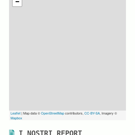
−
Leaflet
| Map data ©
OpenStreetMap
contributors,
CC-BY-SA
, Imagery ©
Mapbox
I NOSTRI REPORT