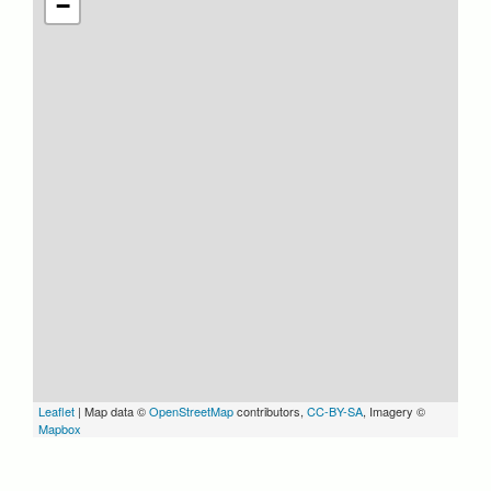
−
Leaflet
| Map data ©
OpenStreetMap
contributors,
CC-BY-SA
, Imagery ©
Mapbox