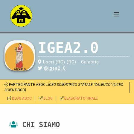
IGEA2.0
Locri (RC) (RC) - Calabria
@Igea2_0
PARTECIPANTE ASOC
LICEO SCIENTIFICO STATALE "ZALEUCO" (LICEO
SCIENTIFICO)
BLOG ASOC
BLOG
ELABORATO FINALE
CHI SIAMO