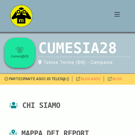
CUMESIA28
Telese Terme (BN) - Campania
PARTECIPANTE ASOC
IIS TELESI@ ()
BLOG ASOC
BLOG
CHI SIAMO
MAPPA DEI REPORT