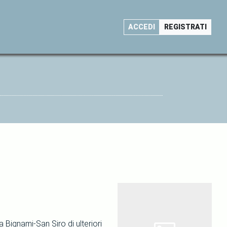
ACCEDI
REGISTRATI
 Bignami-San Siro di ulteriori