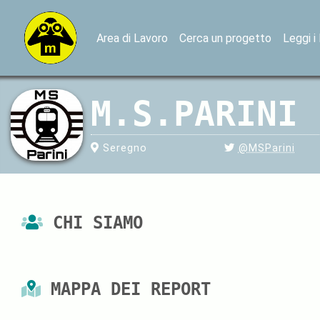
Area di Lavoro
Cerca un progetto
Leggi i
M.S.PARINI
Seregno
@MSParini
CHI SIAMO
MAPPA DEI REPORT