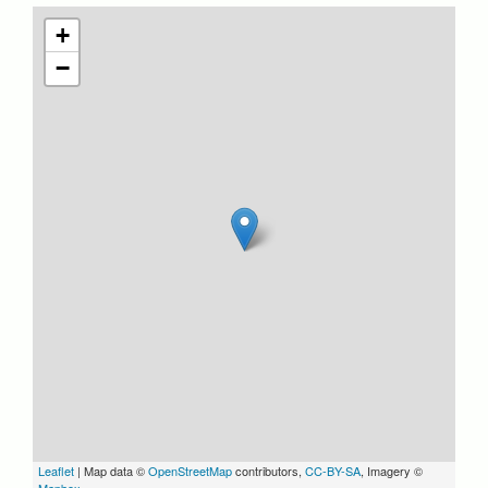
+
−
Leaflet
| Map data ©
OpenStreetMap
contributors,
CC-BY-SA
, Imagery ©