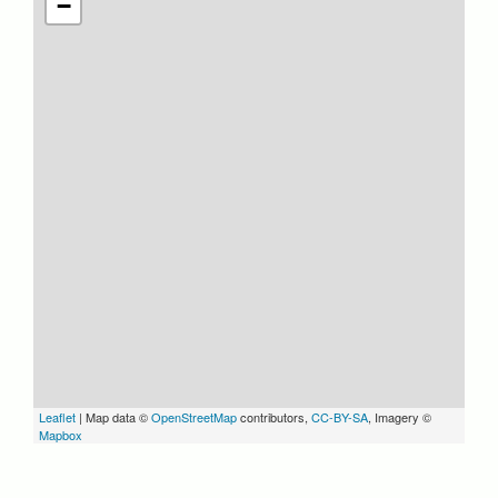
−
Leaflet
| Map data ©
OpenStreetMap
contributors,
CC-BY-SA
, Imagery ©
Mapbox