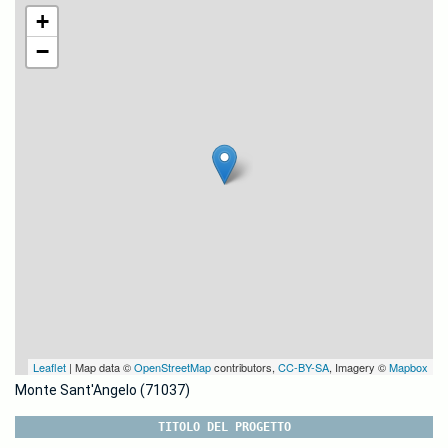
+
−
Leaflet
| Map data ©
OpenStreetMap
contributors,
CC-BY-SA
, Imagery ©
Mapbox
Monte Sant'Angelo (71037)
TITOLO DEL PROGETTO