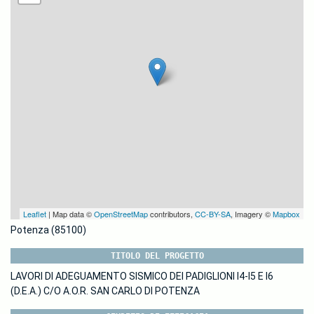
Leaflet
| Map data ©
OpenStreetMap
contributors,
CC-BY-SA
, Imagery ©
Mapbox
Potenza (85100)
TITOLO DEL PROGETTO
LAVORI DI ADEGUAMENTO SISMICO DEI PADIGLIONI I4-I5 E I6
(D.E.A.) C/O A.O.R. SAN CARLO DI POTENZA