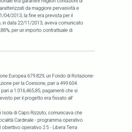
onale era garantire migliori condizioni di
caratterizzati da maggiore pervasività e
 1/04/2013, la fine era prevista per il
o, in data 22/11/2013, aveva comunicato
31,88%, per un importo contrattuale di
Unione Europea 679.829, un Fondo di Rotazione-
zione per la Coesione, pari a 499.604.
 pari a 1.016,465,85, pagamenti che si
visto per il progetto era fissato all'
 di Isola di Capo Rizzuto, comunicava che
n località Cardinale - programma operativo
obiettivo operativo 2.5 - Libera Terra