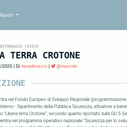
 Report
NITORAGGIO CIVICO
A TERRA CROTONE
4/2020 | Di
terradimezzo
|
@mezzokr
IZIONE
ientra nel Fondo Europeo di Sviluppo Regionale (programmazion
’Interno - Dipartimento della Pubblica Sicurezza, attuatore e bene
to "Libera terra Crotone", secondo quanto riportato sulla GU 5 Ser
ientra nel programma operativo nazionale “Sicurezza per lo svi