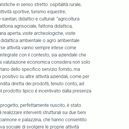
turistiche in senso stretto: ospitalità rurale,
attività sportive, turismo equestre;
-sanitari, didattici e culturali: “agricoltura
attoria agrisociale, fattoria didattica,
aria aperta, visite archeologiche, visite
, didattica ambientale o agro ambientale.
verse attività vanno sempre intese come
integrate con il contesto, sia aziendale che
 e la valutazione economica considera non solo
tario dello specifico servizio fornito, ma
o positivo su altre attività aziendali, come per
dita diretta dei prodotti, tenuto conto, ad
l prodotto tipico é incentivato dalla presenza
l progetto, perfettamente riuscito, è stato
i realizzare interventi strutturali sui due beni
apannone e palazzina, che hanno consentito
va sociale di svolgere le proprie attività