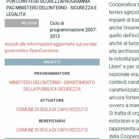
PON CONV FESR SICUREZZAPROGRAMMA
Cooperativa so
PAC MINISTERO DELL'INTERNO - SICUREZZA E
terreni agrico
LEGALITA'
impianti di tr
Ciclo di
NEL CICLO
anche l'inseri
programmazione 2007-
quello dell’in
2013
anche al turis
Accedi alle informazioni aggiornate sul portale
governativo OpenCoesione
sita anch’essa
la ristruttura
SOGGETTI
Liberi" e per 
PROGRAMMATORE
nazionale era,
contesti carat
MINISTERO DELL'INTERNO - DIPARTIMENTO
DELLA PUBBLICA SICUREZZA
caratterizzato
ancora forteme
ATTUATORE
ovvero a mante
COMUNE DI ISOLA DI CAPO RIZZUTO
Si tratta di o
estorsioni e p
BENEFICIARIO
rappresenta un
COMUNE DI ISOLA DI CAPO RIZZUTO
della Cooperat