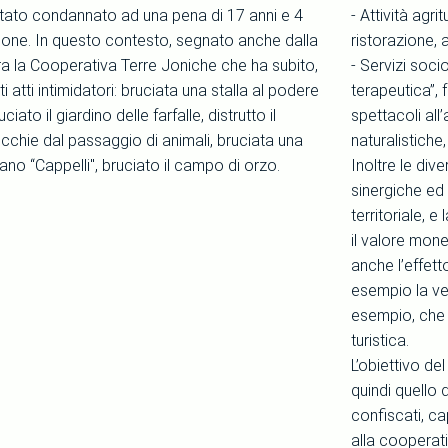
tato condannato ad una pena di 17 anni e 4
- Attività agri
sione. In questo contesto, segnato anche dalla
ristorazione, 
ra la Cooperativa Terre Joniche che ha subito,
- Servizi socio
ti atti intimidatori: bruciata una stalla al podere
terapeutica”, f
ciato il giardino delle farfalle, distrutto il
spettacoli all’
cchie dal passaggio di animali, bruciata una
naturalistiche
ano “Cappelli", bruciato il campo di orzo.
Inoltre le di
sinergiche ed 
territoriale,
il valore mone
anche l’effett
esempio la ven
esempio, che i
turistica.
L’obiettivo de
quindi quello d
confiscati, c
alla cooperati