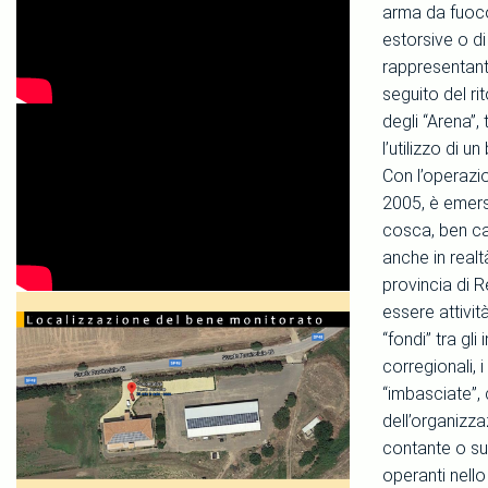
arma da fuoco
estorsive o di
rappresentanti 
seguito del ri
degli “Arena”,
l’utilizzo di 
Con l’operazi
2005, è emersa
cosca, ben ca
anche in realt
provincia di R
essere attivit
“fondi” tra gli
corregionali, 
“imbasciate”,
dell’organizza
contante o su
operanti nello