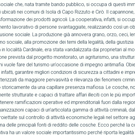
ciale che, nata tramite bando pubblico, si occupa di questi immob
li ubicati nei comuni di Isola di Capo Rizzuto e Cirò. Il capannone,
asformazione dei prodotti agricoli. La cooperativa, infatti, si occ
mento lavorativo di persone svantaggiate, realizzando così un obi
clusione sociale. La produzione già annovera grano, orzo, ceci, le
mo sociale, alla promozione dei temi della legalità, della giustizia 
 in località Cardinale, era stata vandalizzata dai proprietari al 
zione prevista dal progetto monitorato, un agriturismo, una struttur
chi vuole fare del turismo un'occasione di impegno antimafia. Obi
 infatti, garantire migliori condizioni di sicurezza a cittadini e im
terizzati da maggiore pervasività e rilevanza dei fenomeni criminal
 storicamente da una capillare presenza mafiosa. Le cosche, nonos
nte strutturate e capaci di trattare affari illeciti con le più import
nere ramificazioni operative ed imprenditoriali fuori dalla region
rganizzazioni capaci di un’articolata gamma di attività criminali, dal
roiettate sul controllo di attività economiche legali nel settore agr
a delle principali fonti di reddito delle cosche. Ecco perché la c
iva ha un valore sociale importantissimo perché riporta legalità e