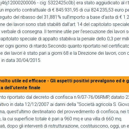
j46j12000200006 - cig: 5322425c0b) era stato aggiudicato al r.t.i. C
n importo contrattuale di € 845.931,95 di cui 824.235,53 euro per
eguito del ribasso del 31,881% sull’importo a base d’asta di € 1.
ne dei lavori sono stati stabiliti dall’art. 14 del capitolato specia
 verbale di consegna. Il termine utile per l’esecuzione dei lavori
apitolato speciale di appalto stabiliva la penale dello 0,3 per mill
r ogni giorno di ritardo.Secondo quanto riportato nel certificato
e dei lavori è stato pari a giorni 68 e la Direzione dei lavori, co
ori in data 30/04/2015.
olto utile ed efficace - Gli aspetti positivi prevalgono ed 
a dell'utente finale
o riportato dal decreto di confisca n.9/07-76/06RMP, datato 22
itivo in data 12/12/2007 ai danni della “Società agricola S. Giov
rena, quest’ultimo destinatario del provvedimento di confisca, nei 
la cui superficie totale è pari a 960 mq e una villa di 660 mq.
ati, dopo gli interventi di ristrutturazione, costituiscono, oggi, u