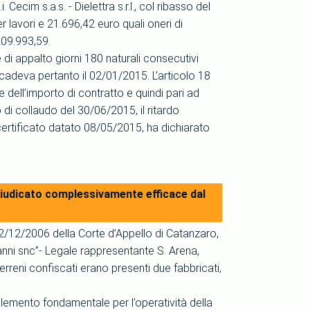
ecim s.a.s. - Dielettra s.r.l., col ribasso del
 lavori e 21.696,42 euro quali oneri di
209.993,59.
le di appalto giorni 180 naturali consecutivi
 scadeva pertanto il 02/01/2015. L’articolo 18
e dell’importo di contratto e quindi pari ad
 di collaudo del 30/06/2015, il ritardo
n certificato datato 08/05/2015, ha dichiarato
è giudicato complessivamente efficace dal
/12/2006 della Corte d’Appello di Catanzaro,
anni snc”- Legale rappresentante S. Arena,
terreni confiscati erano presenti due fabbricati,
n elemento fondamentale per l’operatività della