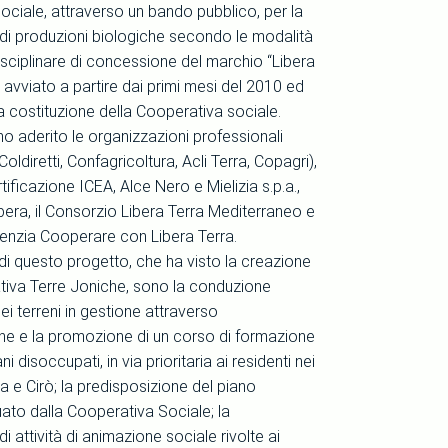
ociale, attraverso un bando pubblico, per la
 di produzioni biologiche secondo le modalità
isciplinare di concessione del marchio “Libera
o avviato a partire dai primi mesi del 2010 ed
a costituzione della Cooperativa sociale.
o aderito le organizzazioni professionali
Coldiretti, Confagricoltura, Acli Terra, Copagri),
ertificazione ICEA, Alce Nero e Mielizia s.p.a.,
ibera, il Consorzio Libera Terra Mediterraneo e
genzia Cooperare con Libera Terra.
 di questo progetto, che ha visto la creazione
tiva Terre Joniche, sono la conduzione
i terreni in gestione attraverso
one e la promozione di un corso di formazione
ni disoccupati, in via prioritaria ai residenti nei
a e Cirò; la predisposizione del piano
uato dalla Cooperativa Sociale; la
di attività di animazione sociale rivolte ai