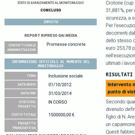
Crotone (cup: 
STATO DI AVANZAMENTO AL MONITORAGGIO
31,881%, per u
CONCLUSO
sicurezza, a s
IMPATTO
Per l’esecuzio
decorrenti dal
REPORT RIPRESO DAI MEDIA
dello stesso c
Promesse concrete
CONTATTI CON LE
euro 253,78 pe
AMMINISTRAZIONI
nell’esecuzion
INFORMAZIONI UFFICIALI AL MOMENTO DEL
ultimati i lav
MONITORAGGIO
RISULTATI
Inclusione sociale
TEMA
Intervento m
01/10/2012
DATA INIZIO
punto di vist
31/03/2014
DATA FINE
Secondo quant
IN CORSO
STATO DEL
PROGETTO
divenuto defin
1500000,00 €
COSTO TOTALE
figlio di N. A
un capannone, 
PROGETTO
FINANZIATO DA
Questi fabbric