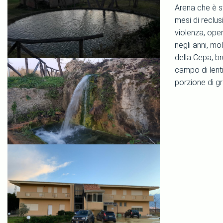
Arena che è s
mesi di reclu
violenza, ope
negli anni, mol
della Cepa, bru
campo di lenti
porzione di gr