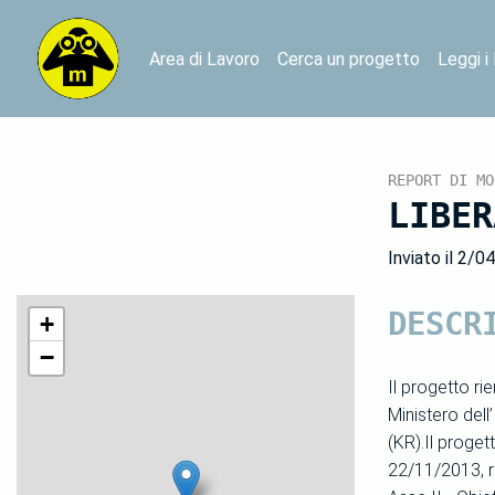
Area di Lavoro
Cerca un progetto
Leggi i
REPORT DI MO
LIBER
Inviato il 2/0
DESCR
+
−
Il progetto r
Ministero dell
(KR).Il proget
22/11/2013, r