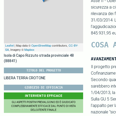
Asse II - Obie
sicurezza a ci
rilevanza dei f
31/03/2014. L
l’aggiudicazio
845.931,95 eur
COSA 
Leaflet
| Map data ©
OpenStreetMap
contributors,
CC-BY-
SA
, Imagery ©
Mapbox
Isola di Capo Rizzuto strada provinciale 48
AVANZAMEN
(88841)
Il progetto p
TITOLO DEL PROGETTO
Cofinanziamen
LIBERA TERRA CROTONE
Secondo quant
sarebbero inte
GIUDIZIO DI EFFICACIA
1/04/2013, la 
INTERVENTO EFFICACE
Sulla GU 5 Ser
GLI ASPETTI POSITIVI PREVALGONO ED È GIUDICATO
l'appalto per 
COMPLESSIVAMENTE EFFICACE DAL PUNTO DI VISTA
DELL'UTENTE FINALE
nazionale "si