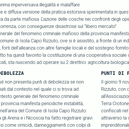
rima imperversava illegalità e malaffare.
e e diffusa versione della pratica estorsiva sperimentata in quest
 da parte mafiosa. L’azione delle cosche nei confronti degli ope
orrenza, con conseguenze disastrose sul “libero mercato”.
nerale del fenomeno criminale mafioso della provincia manifesta, 
Comune di Isola Capo Rizzuto, ove si è assistito, a fronte di un i
, forti dell’alleanza con altre famiglie locali e del sostegno fornit
o ha quindi favorito la costituzione di una cooperativa sociale 
cati, sta riuscendo ad operare su 2 direttrici: agricoltura biologic
DEBOLEZZA
PUNTI DI 
 sé non presenta punti di debolezza se non
Il giorno 9 n
nati dal contesto nel quale ci si trova ad
Rizzuto, con 
ontesto generale del fenomeno criminale
all’Associazi
provincia manifesta periodiche instabilità,
Terra Crotone, 
nell’area del Comune di Isola Capo Rizzuto.
confiscati nel
 gli Arena e i Nicoscia ha fatto registrare gravi
attraverso la 
uosi come omicidi, danneggiamenti con colpi di
imprenditoriali