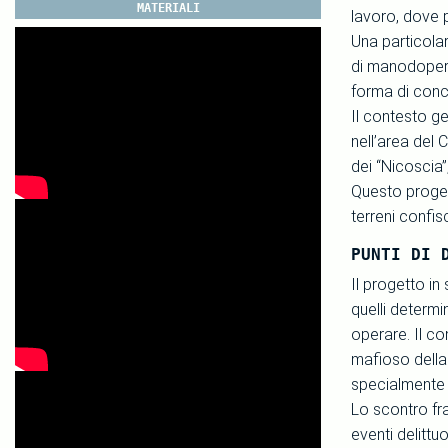
MATERIALI
lavoro, dove p
Una particolar
di manodopera
forma di conc
Il contesto ge
nell’area del 
dei “Nicoscia”
Questo progett
terreni confis
PUNTI DI 
Il progetto in
quelli determi
operare. Il c
mafioso della 
specialmente 
Lo scontro fra
eventi delitt