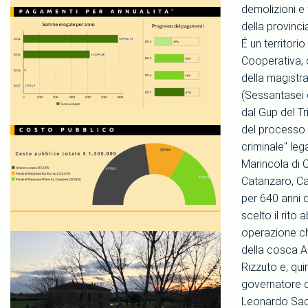
demolizioni e f
della provinci
É un territorio
Cooperativa, 
della magistra
(Sessantasei c
dal Gup del Tr
del processo 
criminale" le
Marincola di Ci
Catanzaro, Ca
per 640 anni 
scelto il rito
operazione ch
della cosca A
Rizzuto e, quin
governatore d
Leonardo Sacco