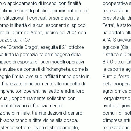
 o appiccamento di incendi con finalità
cooperativa s
 intimidazione di pubblici amministratori e di
realizzazione
istituzionali. I contrasti si sono acuiti a
previste dal d
torno in libertà di alcuni esponenti di spicco
Terra”, è stat
 tra cui Carmine Arena, ucciso nel 2004 con
ha portato all
un bazooka RPG7.
All’ATS avevan
one “Grande Drago”, eseguita il 21 ottobre
agricole (Cia, 
 tutta la potenzialità criminogena della
l’Istituto di C
pace di esportare i suoi modelli operativi
BRIO s.p.a., L
à avulse da contesti di ‘ndrangheta, come la
la capofila a
eggio Emilia, ove suoi affiliati hanno posto in
Punti di forza
à finalizzate principalmente alla raccolta di
della coopera
 imprenditori operanti nel settore edile, loro
agronomica de
i quali, opportunamente sollecitati con
l’organizzazi
 contribuivano al finanziamento
rivolto a giova
zione criminale, tramite dazioni di denaro
comuni di Isol
b-appaltando a ditte vicine alla cosca,
d’impresa att
 stesso settore, lavori di sbancamento,
realizzazione 