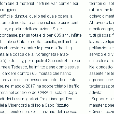
orniture di materiali inerti nei vari cantieri edili
territori di Is
a reggiana.
rafforzarne la 
 difficile, dunque, quello nel quale opera la
coinvolgimento
come dimostrano anche inchieste più recenti
Attraverso la 
tura, a partire dall’operazione Stige
monitoraggio,
ondanne, per un totale di ben 605 anni, inflitte
tutti gli spazi
ibunale di Catanzaro Santaniello, nell'ambito
lavorative tip
in abbreviato contro la presunta "holding
polifunzionale
gata alla cosca della 'Ndrangheta Farao-
servizio e di 
rò) e Johnny, per il quale il Gup distrettuale di
culturali e amb
rmela Tedesco, ha inflitto pene complessive
Nel concetto d
di carcere contro i 65 imputati che hanno
assente nel ter
 abbreviato nel processo scaturito da questa
agronomiche e
e, nel maggio 2017, ha scoperchiato i traffici
terziarizzazio
rena nel controllo del CARA di Isola di Capo
attività:
di, dei flussi migratori. Tra gli indagati l'ex
- Supporto a 
ella Misericordia di Isola Capo Rizzuto
manutenzione e
, ritenuto il broker finanziario della cosca
- Diversificaz