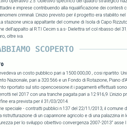
ttivo operativo 2.5. Obiettivo specifico del quadro strategico nazi
ttadini e imprese contribuendo alla riqualificazione dei contesti 
enomeni criminali. L’inizio previsto per il progetto era stabilito nel
a stazione unica appaltante del comune di Isola di Capo Rizzut
ne dell’appalto al R.T.I Cecim s.a.s- Dielettra srl col ribasso del 
o, oltre iva.
ABBIAMO SCOPERTO
TO
revedeva un costo pubblico pari a 1500.000,00 , cosi ripartito: 
to Nazionale, pari a 320.566 e un Fondo di Rotazione, Piano d’A
o riportato sul sito opencoesione.it i pagamenti effettuati sono
rrotti nel 2017 con una tranche pagata pari a 12.916,9. L’inizio pre
fine era prevista per il 31/03/2014.
ie speciale - contratti pubblici n.137 del 22/11/2013, il comune
la ristrutturazione di un capannone agricolo e di una palazzina i
curezza per lo sviluppo obiettivo convergenza 2007-2013" asse II 