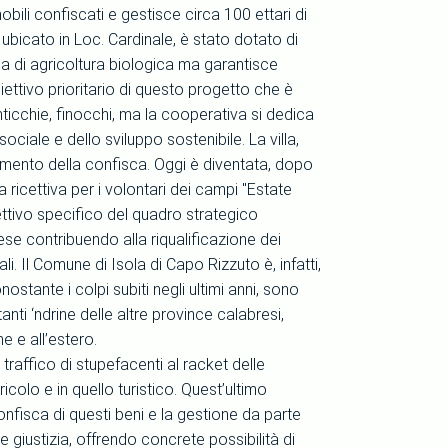
ili confiscati e gestisce circa 100 ettari di
 ubicato in Loc. Cardinale, è stato dotato di
upa di agricoltura biologica ma garantisce
ettivo prioritario di questo progetto che è
nticchie, finocchi, ma la cooperativa si dedica
sociale e dello sviluppo sostenibile. La villa,
momento della confisca. Oggi è diventata, dopo
a ricettiva per i volontari dei campi "Estate
ettivo specifico del quadro strategico
prese contribuendo alla riqualificazione dei
i. Il Comune di Isola di Capo Rizzuto è, infatti,
tante i colpi subiti negli ultimi anni, sono
anti ‘ndrine delle altre province calabresi,
e e all’estero.
 traffico di stupefacenti al racket delle
icolo e in quello turistico. Quest’ultimo
onfisca di questi beni e la gestione da parte
 giustizia, offrendo concrete possibilità di