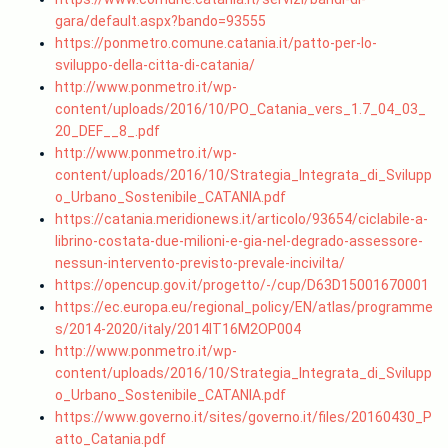
gara/default.aspx?bando=93555
https://ponmetro.comune.catania.it/patto-per-lo-
sviluppo-della-citta-di-catania/
http://www.ponmetro.it/wp-
content/uploads/2016/10/PO_Catania_vers_1.7_04_03_
20_DEF__8_.pdf
http://www.ponmetro.it/wp-
content/uploads/2016/10/Strategia_Integrata_di_Svilupp
o_Urbano_Sostenibile_CATANIA.pdf
https://catania.meridionews.it/articolo/93654/ciclabile-a-
librino-costata-due-milioni-e-gia-nel-degrado-assessore-
nessun-intervento-previsto-prevale-incivilta/
https://opencup.gov.it/progetto/-/cup/D63D15001670001
https://ec.europa.eu/regional_policy/EN/atlas/programme
s/2014-2020/italy/2014IT16M2OP004
http://www.ponmetro.it/wp-
content/uploads/2016/10/Strategia_Integrata_di_Svilupp
o_Urbano_Sostenibile_CATANIA.pdf
https://www.governo.it/sites/governo.it/files/20160430_P
atto_Catania.pdf