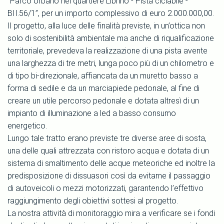
“Parco Urbano nel quartiere Librino - Pista ciclabile -
BII.56/1”, per un importo complessivo di euro 2.000.000,00.
Il progetto, alla luce delle finalità previste, in un’ottica non
solo di sostenibilità ambientale ma anche di riqualificazione
territoriale, prevedeva la realizzazione di una pista avente
una larghezza di tre metri, lunga poco più di un chilometro e
di tipo bi-direzionale, affiancata da un muretto basso a
forma di sedile e da un marciapiede pedonale, al fine di
creare un utile percorso pedonale e dotata altresì di un
impianto di illuminazione a led a basso consumo
energetico.
Lungo tale tratto erano previste tre diverse aree di sosta,
una delle quali attrezzata con ristoro acqua e dotata di un
sistema di smaltimento delle acque meteoriche ed inoltre la
predisposizione di dissuasori così da evitarne il passaggio
di autoveicoli o mezzi motorizzati, garantendo l’effettivo
raggiungimento degli obiettivi sottesi al progetto.
La nostra attività di monitoraggio mira a verificare se i fondi