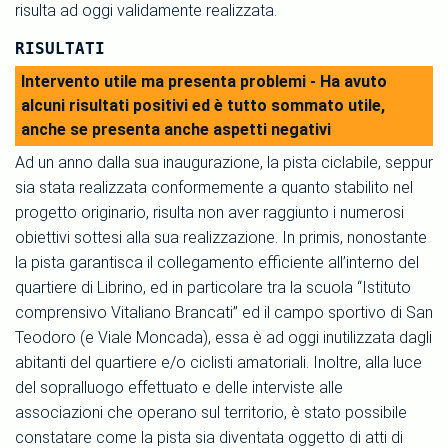
risulta ad oggi validamente realizzata.
RISULTATI
Intervento utile ma presenta problemi - Ha avuto
alcuni risultati positivi ed è tutto sommato utile,
anche se presenta anche aspetti negativi
Ad un anno dalla sua inaugurazione, la pista ciclabile, seppur
sia stata realizzata conformemente a quanto stabilito nel
progetto originario, risulta non aver raggiunto i numerosi
obiettivi sottesi alla sua realizzazione. In primis, nonostante
la pista garantisca il collegamento efficiente all’interno del
quartiere di Librino, ed in particolare tra la scuola “Istituto
comprensivo Vitaliano Brancati” ed il campo sportivo di San
Teodoro (e Viale Moncada), essa è ad oggi inutilizzata dagli
abitanti del quartiere e/o ciclisti amatoriali. Inoltre, alla luce
del sopralluogo effettuato e delle interviste alle
associazioni che operano sul territorio, è stato possibile
constatare come la pista sia diventata oggetto di atti di