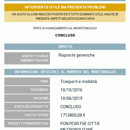
INTERVENTO UTILE MA PRESENTA PROBLEMI
HA AVUTO ALCUNI RISULTATI POSITIVI ED È TUTTO SOMMATO UTILE, ANCHE SE
PRESENTA ASPETTI NEGATIVI SIGNIFICATIVI
STATO DI AVANZAMENTO AL MONITORAGGIO
CONCLUSO
IMPATTO
Risposte generiche
CONTATTI CON LE
AMMINISTRAZIONI
INFORMAZIONI UFFICIALI AL MOMENTO DEL MONITORAGGIO
Trasporti e mobilità
TEMA
10/10/2016
DATA INIZIO
10/06/2019
DATA FINE
CONCLUSO
STATO DEL PROGETTO
1713800,08 €
COSTO TOTALE
PON FESR FSE CITTA'
PROGETTO FINANZIATO DA
METROPOLITANE