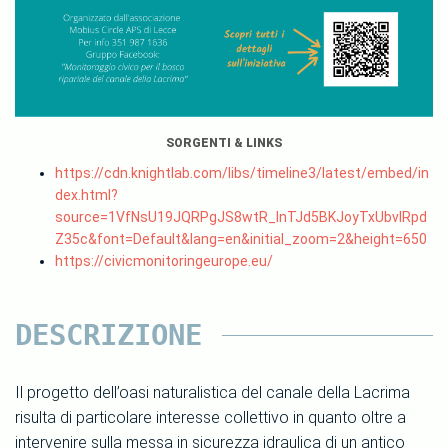
SORGENTI & LINKS
https://cdn.knightlab.com/libs/timeline3/latest/embed/in
dex.html?
source=1VfNsU19JQRPgJS8wtR_lnTJd5BKJoyTxUbvIRpd
Z35c&font=Default&lang=en&initial_zoom=2&height=650
https://civicmonitoringeurope.eu/
DESCRIZIONE
Il progetto dell’oasi naturalistica del canale della Lacrima
risulta di particolare interesse collettivo in quanto oltre a
intervenire sulla messa in sicurezza idraulica di un antico