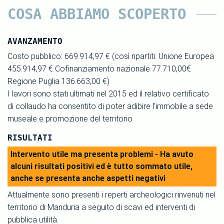
COSA ABBIAMO SCOPERTO
AVANZAMENTO
Costo pubblico: 669.914,97 € (così ripartiti: Unione Europea
455.914,97 € Cofinanziamento nazionale 77.710,00€
Regione Puglia 136.663,00 €)
I lavori sono stati ultimati nel 2015 ed il relativo certificato
di collaudo ha consentito di poter adibire l’immobile a sede
museale e promozione del territorio
RISULTATI
Intervento utile ma presenta problemi - Ha avuto
alcuni risultati positivi ed è tutto sommato utile,
anche se presenta anche aspetti negativi
Attualmente sono presenti i reperti archeologici rinvenuti nel
territorio di Manduria a seguito di scavi ed interventi di
pubblica utilità.