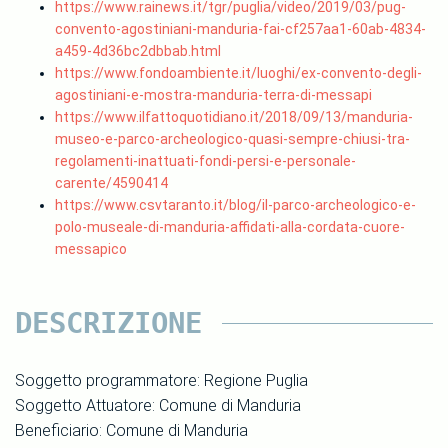
https://www.rainews.it/tgr/puglia/video/2019/03/pug-
convento-agostiniani-manduria-fai-cf257aa1-60ab-4834-
a459-4d36bc2dbbab.html
https://www.fondoambiente.it/luoghi/ex-convento-degli-
agostiniani-e-mostra-manduria-terra-di-messapi
https://www.ilfattoquotidiano.it/2018/09/13/manduria-
museo-e-parco-archeologico-quasi-sempre-chiusi-tra-
regolamenti-inattuati-fondi-persi-e-personale-
carente/4590414
https://www.csvtaranto.it/blog/il-parco-archeologico-e-
polo-museale-di-manduria-affidati-alla-cordata-cuore-
messapico
DESCRIZIONE
Soggetto programmatore: Regione Puglia
Soggetto Attuatore: Comune di Manduria
Beneficiario: Comune di Manduria