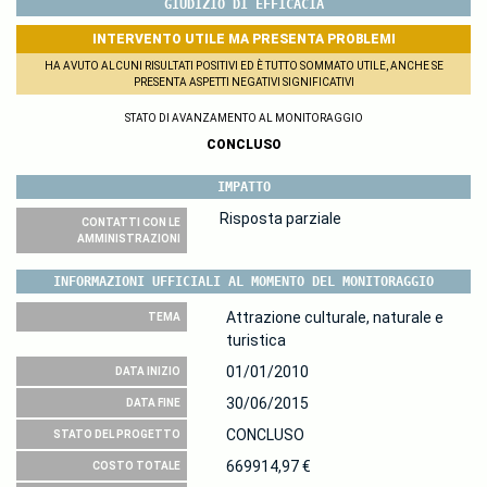
GIUDIZIO DI EFFICACIA
INTERVENTO UTILE MA PRESENTA PROBLEMI
HA AVUTO ALCUNI RISULTATI POSITIVI ED È TUTTO SOMMATO UTILE, ANCHE SE
PRESENTA ASPETTI NEGATIVI SIGNIFICATIVI
STATO DI AVANZAMENTO AL MONITORAGGIO
CONCLUSO
IMPATTO
Risposta parziale
CONTATTI CON LE
AMMINISTRAZIONI
INFORMAZIONI UFFICIALI AL MOMENTO DEL MONITORAGGIO
Attrazione culturale, naturale e
TEMA
turistica
01/01/2010
DATA INIZIO
30/06/2015
DATA FINE
CONCLUSO
STATO DEL PROGETTO
669914,97 €
COSTO TOTALE