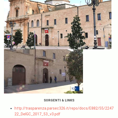
SORGENTI & LINKS
http://trasparenza.parsec326.it/repo/docs/E882/55/2247
22_DelGC_2017_53_v3.pdf