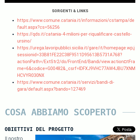
SORGENTI & LINKS
https://www.comune.catania.it/informazioni/cstampa/de
fault.aspx?cs=56256
https://qds.it/catania-4-milioni-per-riqualificare-castello-
ursino/
https://urega.lavoripubblici.sicilia.it/gare/it/homepage.wp;j
sessionid=33B81FE22C38F9511D95613B5731A768?
actionPath=/ExtStr2/do/FrontEnd/Bandi/view.action¤tFra
me=6&codice=G00482&_csrf=IDFXJ9VHC77AW4JBU7XNM
HCVYR030NX
https://www.comune.catania.it/servizi/bandi-di-
gara/default.aspx?bando=127469
COSA ABBIAMO SCOPERTO
OBIETTIVI DEL PROGETTO
Il nostro