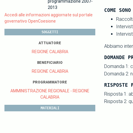
programmazione 2007-
2013
COME SONO
Accedi alle informazioni aggiornate sul portale
Raccolta
governativo OpenCoesione
Intervis
SOGGETTI
Intervis
ATTUATORE
Abbiamo interv
REGIONE CALABRIA
DOMANDE P
BENEFICIARIO
Domanda 1: co
REGIONE CALABRIA
Domanda 2: nel
PROGRAMMATORE
RISPOSTE 
AMMINISTRAZIONE REGIONALE - REGIONE
Risposta 1: a
CALABRIA
Risposta 2: q
MATERIALI