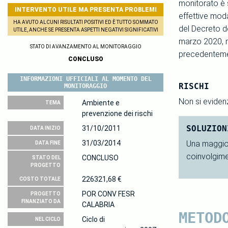
monitorato è 
INTERVENTO UTILE MA PRESENTA PROBLEMI
effettive moda
HA AVUTO ALCUNI RISULTATI POSITIVI ED È TUTTO SOMMATO
del Decreto de
UTILE, ANCHE SE PRESENTA ASPETTI NEGATIVI SIGNIFICATIVI
marzo 2020, no
STATO DI AVANZAMENTO AL MONITORAGGIO
precedentemen
CONCLUSO
INFORMAZIONI UFFICIALI AL MOMENTO DEL
RISCHI
MONITORAGGIO
Non si evidenz
Ambiente e
TEMA
prevenzione dei rischi
SOLUZION
31/10/2011
DATA INIZIO
31/03/2014
Una maggior
DATA FINE
coinvolgime
CONCLUSO
STATO DEL
PROGETTO
226321,68 €
COSTO TOTALE
POR CONV FESR
PROGETTO
FINANZIATO DA
CALABRIA
METOD
Ciclo di
NEL CICLO