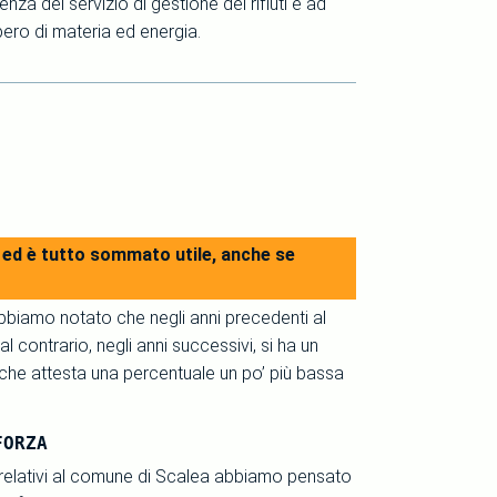
ienza del servizio di gestione dei rifiuti e ad
upero di materia ed energia.
vi ed è tutto sommato utile, anche se
 abbiamo notato che negli anni precedenti al
al contrario, negli anni successivi, si ha un
che attesta una percentuale un po’ più bassa
FORZA
i relativi al comune di Scalea abbiamo pensato