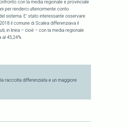
confronto con la media regionale e provinciale
nni per renderci ulteriormente conto
 del sistema. E' stato interessante osservare
2018 il comune di Scalea differenziava il
iuti, in linea – cioè – con la media regionale
a al 45,24%.
la raccolta differenziata e un maggiore