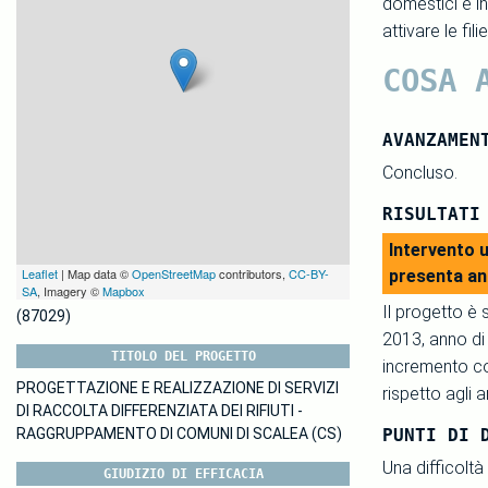
domestici e ind
attivare le fi
COSA 
AVANZAMEN
Concluso.
RISULTATI
Intervento u
Leaflet
| Map data ©
OpenStreetMap
contributors,
CC-BY-
presenta an
SA
, Imagery ©
Mapbox
Il progetto è 
(87029)
2013, anno di a
TITOLO DEL PROGETTO
incremento co
PROGETTAZIONE E REALIZZAZIONE DI SERVIZI
rispetto agli 
DI RACCOLTA DIFFERENZIATA DEI RIFIUTI -
RAGGRUPPAMENTO DI COMUNI DI SCALEA (CS)
PUNTI DI 
Una difficoltà
GIUDIZIO DI EFFICACIA