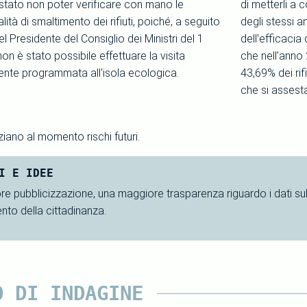
stato non poter verificare con mano le
di metterli a 
lità di smaltimento dei rifiuti, poiché, a seguito
degli stessi a
l Presidente del Consiglio dei Ministri del 1
dell’efficacia
n è stato possibile effettuare la visita
che nell’anno 
te programmata all'isola ecologica.
43,69% dei rif
che si assest
iano al momento rischi futuri.
I E IDEE
e pubblicizzazione, una maggiore trasparenza riguardo i dati sul
nto della cittadinanza.
O DI INDAGINE