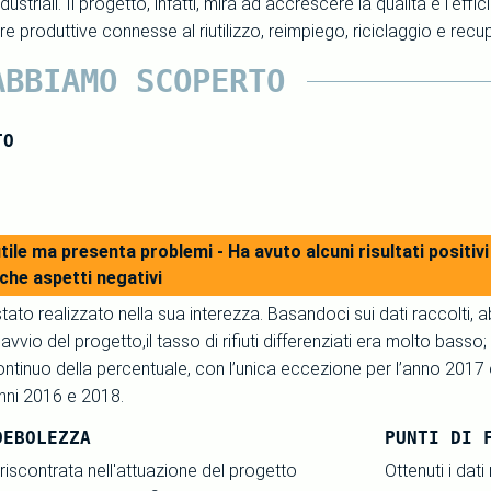
ustriali. Il progetto, infatti, mira ad accrescere la qualità e l'effic
liere produttive connesse al riutilizzo, reimpiego, riciclaggio e rec
ABBIAMO SCOPERTO
TO
tile ma presenta problemi - Ha avuto alcuni risultati positi
che aspetti negativi
stato realizzato nella sua interezza. Basandoci sui dati raccolti,
vvio del progetto,il tasso di rifiuti differenziati era molto basso; 
ntinuo della percentuale, con l’unica eccezione per l’anno 2017 
anni 2016 e 2018.
DEBOLEZZA
PUNTI DI 
 riscontrata nell'attuazione del progetto
Ottenuti i dat