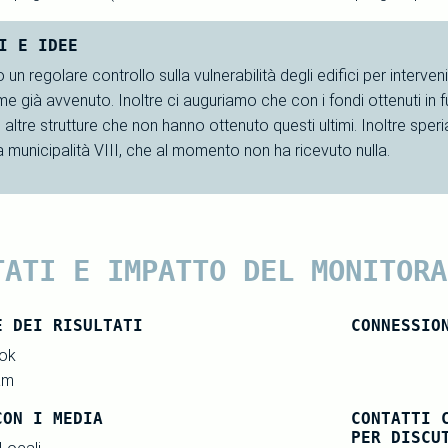
I E IDEE
n regolare controllo sulla vulnerabilità degli edifici per interveni
me già avvenuto. Inoltre ci auguriamo che con i fondi ottenuti in f
u altre strutture che non hanno ottenuto questi ultimi. Inoltre sper
a municipalità VIII, che al momento non ha ricevuto nulla.
TATI E IMPATTO DEL MONITORA
E DEI RISULTATI
CONNESSIO
ok
am
CON I MEDIA
CONTATTI 
PER DISCU