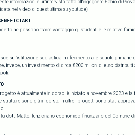
este informazioni è un'intervista fatta all'ingegnere Fabio di Giov
ricata nel video di quest'ultima su youtube).
BENEFICIARI
etto ne possono trarre vantaggio gli studenti e le relative famig
isce sull'istituzione scolastica in riferimento alle scuole primar
e, invece, un investimento di circa €200 milioni di euro distribui
oli.
TO
rogetto è attualmente in corso: è iniziato a novembre 2023 e la f
ne strutture sono già in corso, in altre i progetti sono stati approva
po.
ista dott. Matto, funzionario economico-finanziario del Comune di