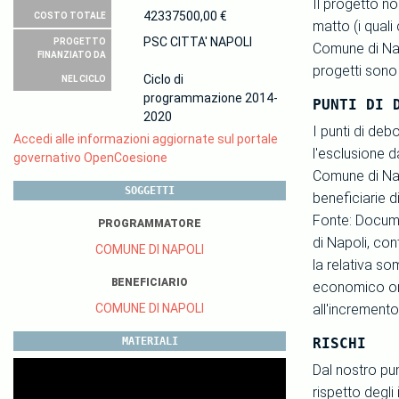
Il progetto no
42337500,00 €
COSTO TOTALE
matto (i quali
PSC CITTA' NAPOLI
PROGETTO
Comune di Napo
FINANZIATO DA
progetti sono 
Ciclo di
NEL CICLO
programmazione 2014-
PUNTI DI 
2020
I punti di deb
Accedi alle informazioni aggiornate sul portale
l'esclusione d
governativo OpenCoesione
Comune di Nap
SOGGETTI
beneficiarie d
Fonte: Docume
PROGRAMMATORE
di Napoli, co
COMUNE DI NAPOLI
la relativa s
BENEFICIARIO
economico ori
COMUNE DI NAPOLI
all'incremento
MATERIALI
RISCHI
Dal nostro pun
rispetto degli