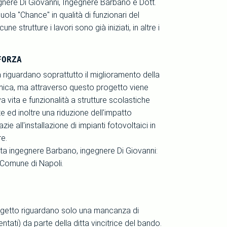
gegnere Di Giovanni, Ingegnere Barbano e Dott.
uola "Chance" in qualità di funzionari del
strutture i lavori sono già iniziati, in altre i
FORZA
za riguardano soprattutto il miglioramento della
mica, ma attraverso questo progetto viene
 vita e funzionalità a strutture scolastiche
 ed inoltre una riduzione dell'impatto
ie all'installazione di impianti fotovoltaici in
re.
sta ingegnere Barbano, ingegnere Di Giovanni:
l Comune di Napoli.
 progetto riguardano solo una mancanza di
tati) da parte della ditta vincitrice del bando.