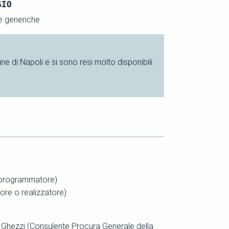
GIO
e generiche
e di Napoli e si sono resi molto disponibili
o programmatore)
tore o realizzatore)
so Ghezzi (Consulente Procura Generale della