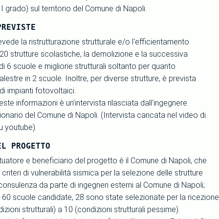
I grado) sul territorio del Comune di Napoli.
PREVISTE
evede la ristrutturazione strutturale e/o l'efficientamento
20 strutture scolastiche, la demolizione e la successiva
di 6 scuole e migliorie strutturali soltanto per quanto
lestre in 2 scuole. Inoltre, per diverse strutture, è prevista
 di impianti fotovoltaici.
este informazioni è un'intervista rilasciata dall'ingegnere
onario del Comune di Napoli. (Intervista caricata nel video di
u youtube).
EL PROGETTO
tuatore e beneficiario del progetto è il Comune di Napoli, che
criteri di vulnerabilità sismica per la selezione delle strutture
consulenza da parte di ingegneri esterni al Comune di Napoli;
di 60 scuole candidate, 28 sono state selezionate per la ricezion
zioni strutturali) a 10 (condizioni strutturali pessime).