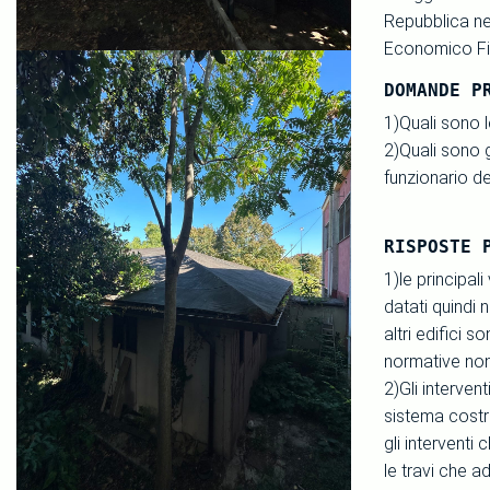
Repubblica nel
Economico Fin
DOMANDE P
1)Quali sono l
2)Quali sono g
funzionario d
RISPOSTE 
1)le principal
datati quindi 
altri edifici 
normative non 
2)Gli intervent
sistema costru
gli interventi 
le travi che a