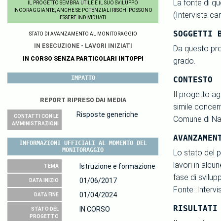
La fonte di qu
IL PROGETTO SEMBRA UTILE E IL SUO SVILUPPO
INCORAGGIANTE, ANCHE SE POTENZIALI RISCHI POSSONO
(Intervista ca
ESSERE INDIVIDUATI
SOGGETTI 
STATO DI AVANZAMENTO AL MONITORAGGIO
IN ESECUZIONE - LAVORI INIZIATI
Da questo prog
IN CORSO SENZA PARTICOLARI INTOPPI
grado.
IMPATTO
CONTESTO
Il progetto ag
REPORT RIPRESO DAI MEDIA
simile concern
Risposte generiche
CONTATTI CON LE
Comune di Nap
AMMINISTRAZIONI
AVANZAMEN
INFORMAZIONI UFFICIALI AL MOMENTO DEL
MONITORAGGIO
Lo stato del p
lavori in alcu
Istruzione e formazione
TEMA
fase di svilup
01/06/2017
DATA INIZIO
Fonte: Interv
01/04/2024
DATA FINE
RISULTATI
IN CORSO
STATO DEL
PROGETTO