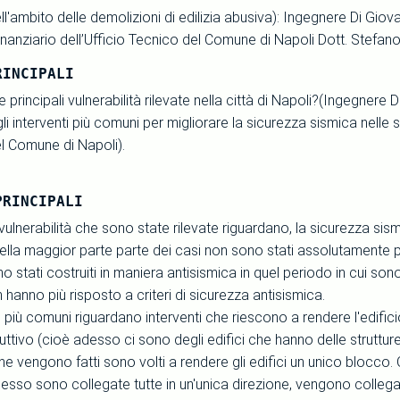
l'ambito delle demolizioni di edilizia abusiva): Ingegnere Di Gio
anziario dell’Ufficio Tecnico del Comune di Napoli Dott. Stefan
RINCIPALI
e principali vulnerabilità rilevate nella città di Napoli?(Ingegnere
li interventi più comuni per migliorare la sicurezza sismica nelle
el Comune di Napoli).
PRINCIPALI
i vulnerabilità che sono state rilevate riguardano, la sicurezza sis
nella maggior parte parte dei casi non sono stati assolutamente p
sono stati costruiti in maniera antisismica in quel periodo in cui so
hanno più risposto a criteri di sicurezza antisismica.
i più comuni riguardano interventi che riescono a rendere l'edificio 
ttivo (cioè adesso ci sono degli edifici che hanno delle strutture
che vengono fatti sono volti a rendere gli edifici un unico blocco. Q
desso sono collegate tutte in un'unica direzione, vengono collegate 