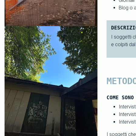
Giornali
Blog o a
DESCRIZI
I soggetti c
e colpiti da
METOD
COME SONO
Intervi
Intervis
Intervist
I soggetti che