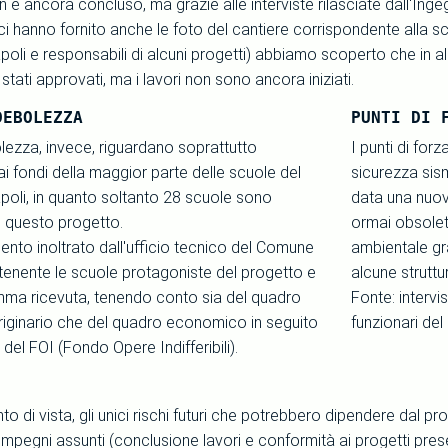
n è ancora concluso, ma grazie alle interviste rilasciate dall'In
 ci hanno fornito anche le foto del cantiere corrispondente alla sc
li e responsabili di alcuni progetti) abbiamo scoperto che in alcune 
stati approvati, ma i lavori non sono ancora iniziati.
DEBOLEZZA
PUNTI DI 
olezza, invece, riguardano soprattutto
I punti di for
ai fondi della maggior parte delle scuole del
sicurezza sis
oli, in quanto soltanto 28 scuole sono
data una nuova
i questo progetto.
ormai obsolete
nto inoltrato dall'ufficio tecnico del Comune
ambientale graz
ntenente le scuole protagoniste del progetto e
alcune struttu
omma ricevuta, tenendo conto sia del quadro
Fonte: intervi
ginario che del quadro economico in seguito
funzionari de
 del FOI (Fondo Opere Indifferibili).
to di vista, gli unici rischi futuri che potrebbero dipendere dal
 impegni assunti (conclusione lavori e conformità ai progetti presen