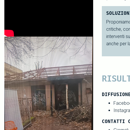
SOLUZION
Proponiamo u
critiche, co
interventi s
anche per l
RISUL
DIFFUSION
Facebo
Instagr
CONTATTI 