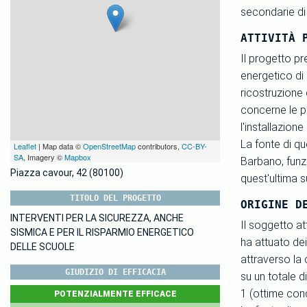
secondarie di 
ATTIVITÀ 
Il progetto pr
energetico di 
ricostruzione 
concerne le pa
l'installazione
La fonte di qu
Leaflet
| Map data ©
OpenStreetMap
contributors,
CC-BY-
SA
, Imagery ©
Mapbox
Barbano, funzi
Piazza cavour, 42 (80100)
quest'ultima s
TITOLO DEL PROGETTO
ORIGINE D
INTERVENTI PER LA SICUREZZA, ANCHE
Il soggetto at
SISMICA E PER IL RISPARMIO ENERGETICO
ha attuato dei 
DELLE SCUOLE
attraverso la 
GIUDIZIO DI EFFICACIA
su un totale 
1 (ottime condi
POTENZIALMENTE EFFICACE