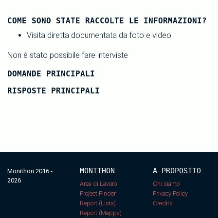
COME SONO STATE RACCOLTE LE INFORMAZIONI?
Visita diretta documentata da foto e video
Non è stato possibile fare interviste
DOMANDE PRINCIPALI
RISPOSTE PRINCIPALI
MONITHON
A PROPOSITO
Monithon 2016 -
2026
Area di Lavoro
Chi siamo
Project Finder
Privacy Policy
Report (Lista)
Credits
Report (Mappa)