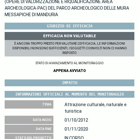
(OPERE DI VALORIZZAZIONE E RIQUALIFICAZIONE AREA
ARCHEOLOGICA-PAC) DEL PARCO ARCHEOLOGICO DELLE MURA
MESSAPICHE DI MANDURIA
GIUDIZIO DI EFFICACIA
EFFICACIA NON VALUTABILE
È ANCORA TROPPO PRESTO PER VALUTARE L'EFFICACIA; LE INFORMAZIONI
DISPONIBILI NON SONO SUFFICIENTI; I SOGGETTI COINVOLTI NON CI HANNO
RISPOSTO
STATO DI AVANZAMENTO AL MONITORAGGIO
APPENA AVVIATO
IMPATTO
INFORMAZIONI UFFICIALI AL MOMENTO DEL MONITORAGGIO
Attrazione culturale, naturale e
TEMA
turistica
01/10/2012
DATA INIZIO
01/11/2020
DATA FINE
IN CORSO
STATO DEL PROGETTO