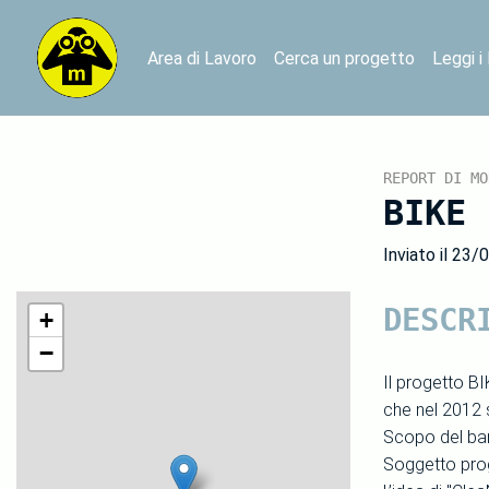
Area di Lavoro
Cerca un progetto
Leggi i
REPORT DI MO
BIKE 
Inviato il 23/
DESCR
+
−
Il progetto B
che nel 2012 
Scopo del band
Soggetto prog