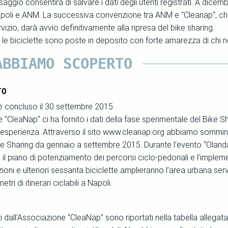
ssaggio consentirà di salvare i dati degli utenti registrati. A dice
oli e ANM. La successiva convenzione tra ANM e "Cleanap", che 
rvizio, darà avvio definitivamente alla ripresa del bike sharing.
le biciclette sono poste in deposito con forte amarezza di chi ne
ABBIAMO SCOPERTO
TO
 è concluso il 30 settembre 2015.
 "CleaNap" ci ha fornito i dati della fase sperimentale del Bike Sh
oro esperienza. Attraverso il sito www.cleanap.org abbiamo sommi
Bike Sharing da gennaio a settembre 2015. Durante l’evento “Olan
il piano di potenziamento dei percorsi ciclo-pedonali e l’implemen
zioni e ulteriori sessanta biciclette amplieranno l’area urbana se
etri di itinerari ciclabili a Napoli.
rniti dall’Associazione “CleaNap” sono riportati nella tabella all