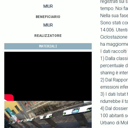
registrati sul 
MIUR
tempo. Noi far
Nella sua fase
BENEFICIARIO
Sono stati com
MIUR
14.006. Utenti
REALIZZATORE
Ciclostazione 
ha maggiorment
MATERIALI
I dati raccolti
1) Dalla classi
percentuale di
sharing è inte
2) Dal Rapport
emissioni infer
3) I dati Istat
ridurrebbe il t
4) Dal dossier 
100 abitanti s
Urbano di Mobi