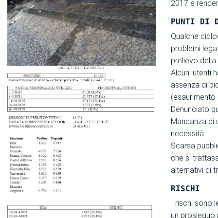
2017 e renderà 
PUNTI DI 
Qualche ciclo
problemi legat
prelievo della 
Alcuni utenti 
assenza di bic
(esaurimento de
Denunciato qu
Mancanza di u
necessità.
Scarsa pubbli
che si trattas
alternativi di 
RISCHI
I rischi sono 
un prosieguo p