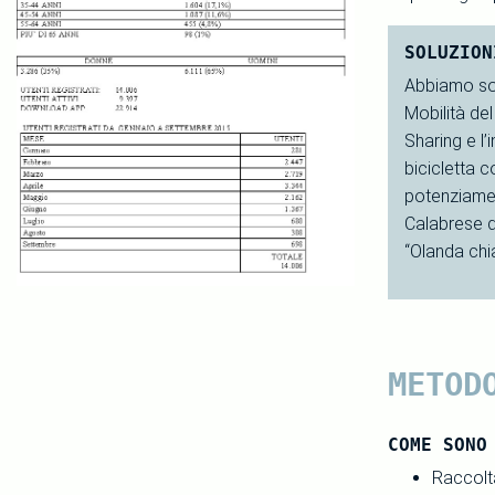
SOLUZION
Abbiamo soll
Mobilità de
Sharing e l’
bicicletta c
potenziamen
Calabrese d
“Olanda chi
METOD
COME SONO
Raccolta