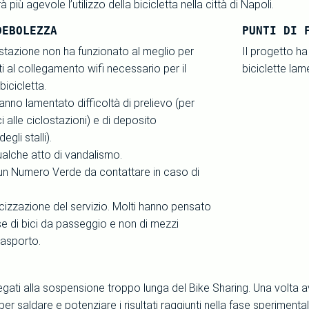
più agevole l’utilizzo della bicicletta nella città di Napoli.
DEBOLEZZA
PUNTI DI 
stazione non ha funzionato al meglio per
Il progetto ha
i al collegamento wifi necessario per il
biciclette lam
bicicletta.
hanno lamentato difficoltà di prelievo (per
i alle ciclostazioni) e di deposito
gli stalli).
alche atto di vandalismo.
n Numero Verde da contattare in caso di
cizzazione del servizio. Molti hanno pensato
se di bici da passeggio e non di mezzi
trasporto.
legati alla sospensione troppo lunga del Bike Sharing. Una volta 
er saldare e potenziare i risultati raggiunti nella fase sperimental