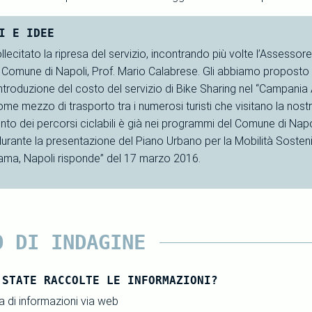
I E IDEE
ecitato la ripresa del servizio, incontrando più volte l’Assessore al
l Comune di Napoli, Prof. Mario Calabrese. Gli abbiamo proposto
introduzione del costo del servizio di Bike Sharing nel “Campania 
ome mezzo di trasporto tra i numerosi turisti che visitano la nost
to dei percorsi ciclabili è già nei programmi del Comune di Napo
urante la presentazione del Piano Urbano per la Mobilità Sosten
ama, Napoli risponde” del 17 marzo 2016.
O DI INDAGINE
 STATE RACCOLTE LE INFORMAZIONI?
 di informazioni via web