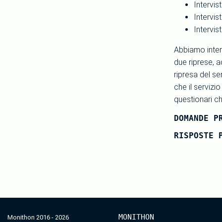
Intervis
Intervis
Intervist
Abbiamo interv
due riprese, a
ripresa del se
che il servizi
questionari c
DOMANDE P
RISPOSTE 
MONITHON
Monithon 2016 - 2026