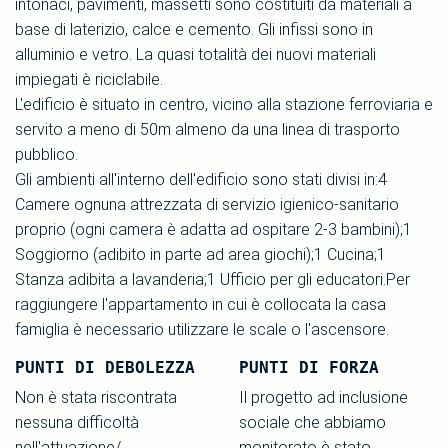
intonaci, pavimenti, massetti sono costituiti da materiali a
base di laterizio, calce e cemento. Gli infissi sono in
alluminio e vetro. La quasi totalità dei nuovi materiali
impiegati è riciclabile.
L'edificio è situato in centro, vicino alla stazione ferroviaria e
servito a meno di 50m almeno da una linea di trasporto
pubblico.
Gli ambienti all'interno dell'edificio sono stati divisi in:4
Camere ognuna attrezzata di servizio igienico-sanitario
proprio (ogni camera è adatta ad ospitare 2-3 bambini);1
Soggiorno (adibito in parte ad area giochi);1 Cucina;1
Stanza adibita a lavanderia;1 Ufficio per gli educatori.Per
raggiungere l'appartamento in cui è collocata la casa
famiglia è necessario utilizzare le scale o l'ascensore.
PUNTI DI DEBOLEZZA
PUNTI DI FORZA
Non è stata riscontrata
Il progetto ad inclusione
nessuna difficoltà
sociale che abbiamo
nell'attuazione/
monitorato è stato