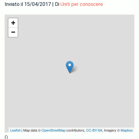
Inviato il 15/04/2017 | Di
Uniti per conoscere
+
−
Leaflet
| Map data ©
OpenStreetMap
contributors,
CC-BY-SA
, Imagery ©
Mapbox
()