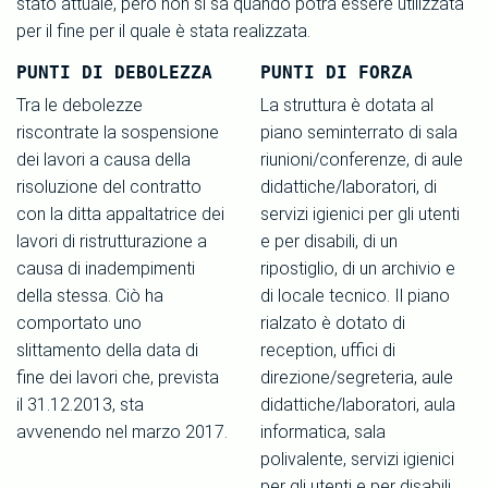
stato attuale, però non si sa quando potrà essere utilizzata
per il fine per il quale è stata realizzata.
PUNTI DI DEBOLEZZA
PUNTI DI FORZA
Tra le debolezze
La struttura è dotata al
riscontrate la sospensione
piano seminterrato di sala
dei lavori a causa della
riunioni/conferenze, di aule
risoluzione del contratto
didattiche/laboratori, di
con la ditta appaltatrice dei
servizi igienici per gli utenti
lavori di ristrutturazione a
e per disabili, di un
causa di inadempimenti
ripostiglio, di un archivio e
della stessa. Ciò ha
di locale tecnico. Il piano
comportato uno
rialzato è dotato di
slittamento della data di
reception, uffici di
fine dei lavori che, prevista
direzione/segreteria, aule
il 31.12.2013, sta
didattiche/laboratori, aula
avvenendo nel marzo 2017.
informatica, sala
polivalente, servizi igienici
per gli utenti e per disabili,