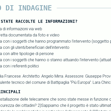
O DI INDAGINE
 STATE RACCOLTE LE INFORMAZIONI?
 di informazioni via web
iretta documentata da foto e video
sta con i soggetti che hanno programmato l'intervento (soggett
ta con gli utenti/beneficiari dell'intervento
ta con altre tipologie di persone
ta con i soggetti che hanno o stanno attuando l'intervento (attua
a con i referenti politici
lia Francese. Architetto: Angelo Mirra. Assessore: Giuseppe Prov
ulente tecnico del comune di Battipaglia "Più Europa": Lara Chiric
RINCIPALI
installazione delle telecamere che sono state messe in funzione d
icurezza dei cittadini? 2)Sappiamo che il progetto è stato ultima