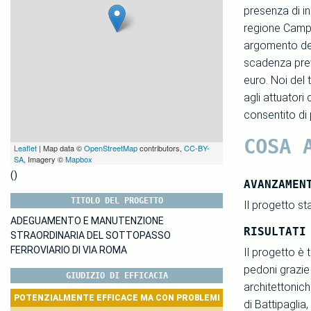
presenza di inc
regione Campan
argomento del 
scadenza previ
euro. Noi del 
agli attuatori
consentito di 
COSA 
Leaflet
| Map data ©
OpenStreetMap
contributors,
CC-BY-
SA
, Imagery ©
Mapbox
()
AVANZAMEN
TITOLO DEL PROGETTO
Il progetto s
ADEGUAMENTO E MANUTENZIONE
RISULTATI
STRAORDINARIA DEL SOTTOPASSO
FERROVIARIO DI VIA ROMA
Il progetto è 
pedoni grazie 
GIUDIZIO DI EFFICACIA
architettonich
POTENZIALMENTE EFFICACE MA CON PROBLEMI
di Battipaglia