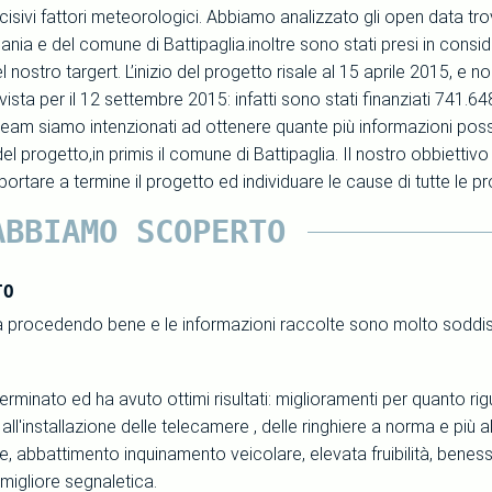
isivi fattori meteorologici. Abbiamo analizzato gli open data trovati
ia e del comune di Battipaglia.inoltre sono stati presi in conside
nostro targert. L’inizio del progetto risale al 15 aprile 2015, e no
sta per il 12 settembre 2015: infatti sono stati finanziati 741.64
team siamo intenzionati ad ottenere quante più informazioni possibi
 del progetto,in primis il comune di Battipaglia. Il nostro obbietti
portare a termine il progetto ed individuare le cause di tutte le 
ABBIAMO SCOPERTO
TO
ta procedendo bene e le informazioni raccolte sono molto soddis
terminato ed ha avuto ottimi risultati: miglioramenti per quanto ri
all'installazione delle telecamere , delle ringhiere a norma e più a
e, abbattimento inquinamento veicolare, elevata fruibilità, benesse
, migliore segnaletica.