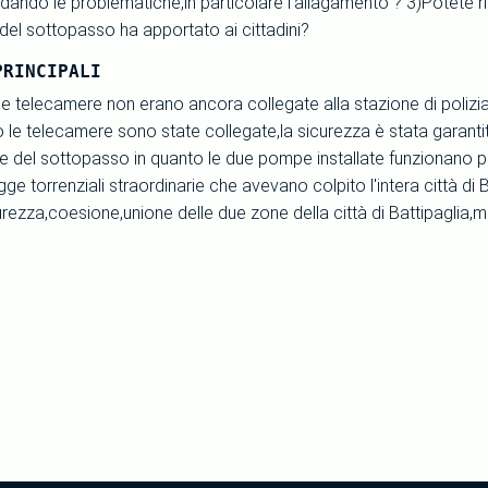
ardando le problematiche,in particolare l'allagamento ? 3)Potete r
del sottopasso ha apportato ai cittadini?
PRINCIPALI
e telecamere non erano ancora collegate alla stazione di polizia si
le telecamere sono state collegate,la sicurezza è stata garanti
ne del sottopasso in quanto le due pompe installate funzionano p
gge torrenziali straordinarie che avevano colpito l'intera città di B
rezza,coesione,unione delle due zone della città di Battipaglia,m