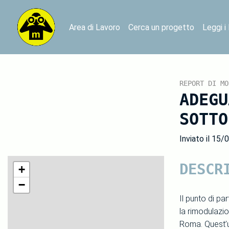
Area di Lavoro
Cerca un progetto
Leggi i
REPORT DI MO
ADEGU
SOTTO
Inviato il 15/
DESCR
+
−
Il punto di pa
la rimodulazi
Roma. Quest’ul