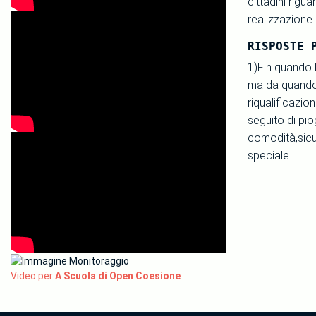
cittadini rigu
realizzazione 
RISPOSTE 
1)Fin quando l
ma da quando 
riqualificazio
seguito di pio
comodità,sicu
speciale.
Video per
A Scuola di Open Coesione