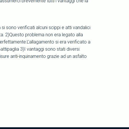
iassumerci brevemente tutti i vantaggi che la
 sono verificati alcuni scippi e atti vandalici
ta. 2)Questo problema non era legato alla
erfettamente.L'allagamento si era verificato a
attipaglia 3)I vantaggi sono stati diversi:
isure anti-inquinamento grazie ad un asfalto