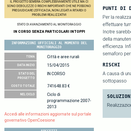
IL PROGETTO SEMBRA COMPLESSIVAMENTE UTILE MA CI
SONO DEBOLEZZE O RISCHI IMPORTANTI CHE NE POSSONO
PUNTI DI 
PREGIUDICARE L’EFFICACIA, NON LEGATI A RITARDI O
PROBLEMI REALIZZATIVI
Per la realiz
effettuare turn
STATO DI AVANZAMENTO AL MONITORAGGIO
Inotre sareb
IN CORSO SENZA PARTICOLARI INTOPPI
della manuten
INFORMAZIONI UFFICIALI AL MOMENTO DEL
efficienza. In
MONITORAGGIO
semaforo per e
Città e aree rurali
TEMA
RISCHI
15/04/2015
DATA INIZIO
A causa di un
IN CORSO
STATO DEL
PROGETTO
sottopasso
741648.83 €
COSTO TOTALE
Ciclo di
NEL CICLO
SOLUZION
programmazione 2007-
Realizzazio
2013
Accedi alle informazioni aggiornate sul portale
governativo OpenCoesione