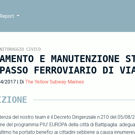
 Report
NITORAGGIO CIVICO
AMENTO E MANUTENZIONE S
PASSO FERROVIARIO DI VI
04/2017 | Di
The Yellow Subway Marines
IZIONE
rtenza del nostro team è il Decreto Dirigenziale n.210 del 05/08
one del programma PIU' EUROPA della città di Battipaglia :adeg
timo ha portato benefici ai cittadini sebbene a causa innumerevol