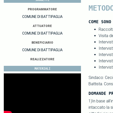
SOGGETTI
METOD
PROGRAMMATORE
COMUNE DI BATTIPAGLIA
COME SONO
ATTUATORE
Raccolta
COMUNE DI BATTIPAGLIA
Visita d
Intervi
BENEFICIARIO
Intervis
COMUNE DI BATTIPAGLIA
Intervis
REALIZZATORE
Intervis
Intervist
MATERIALI
Sindaco: Ceci
Battista. Cons
DOMANDE P
1)In base all'
intaccato la s