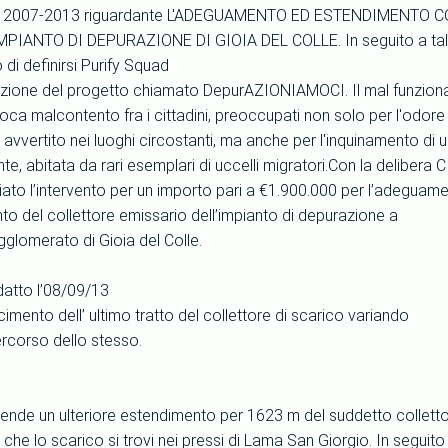
ne 2007-2013 riguardante L'ADEGUAMENTO ED ESTENDIMENTO 
PIANTO DI DEPURAZIONE DI GIOIA DEL COLLE. In seguito a tale
 di definirsi Purify Squad
zazione del progetto chiamato DepurAZIONIAMOCI. Il mal funzion
oca malcontento fra i cittadini, preoccupati non solo per l'odore
vvertito nei luoghi circostanti, ma anche per l'inquinamento di 
 abitata da rari esemplari di uccelli migratori.Con la delibera 
ziato l’intervento per un importo pari a €1.900.000 per l’adeguam
to del collettore emissario dell’impianto di depurazione a
agglomerato di Gioia del Colle.
datto l’08/09/13
acimento dell’ ultimo tratto del collettore di scarico variando
ercorso dello stesso.
ende un ulteriore estendimento per 1623 m del suddetto colletto
he lo scarico si trovi nei pressi di Lama San Giorgio. In seguito