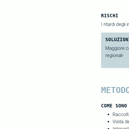
RISCHI
I ritardi degl
SOLUZION
Maggiore con
regionali-
METOD
COME SONO
Raccolta
Visita d
Intervis