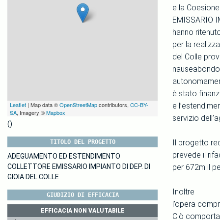
e la Coesio
EMISSARIO IM
hanno ritenuto
per la realiz
del Colle prov
nauseabondo a
autonomamente,
è stato finan
Leaflet
| Map data ©
OpenStreetMap
contributors,
CC-BY-
e l’estendimen
SA
, Imagery ©
Mapbox
servizio dell’
()
Il progetto re
TITOLO DEL PROGETTO
prevede il rif
ADEGUAMENTO ED ESTENDIMENTO
COLLETTORE EMISSARIO IMPIANTO DI DEP. DI
per 672m il p
GIOIA DEL COLLE
Inoltre
GIUDIZIO DI EFFICACIA
l’opera compr
EFFICACIA NON VALUTABILE
Ciò comporta c