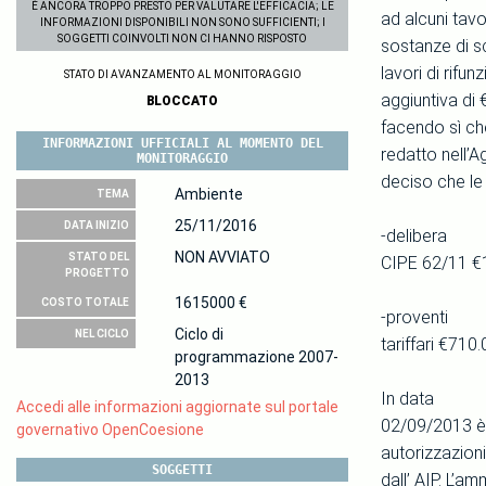
È ANCORA TROPPO PRESTO PER VALUTARE L'EFFICACIA; LE
ad alcuni tavol
INFORMAZIONI DISPONIBILI NON SONO SUFFICIENTI; I
SOGGETTI COINVOLTI NON CI HANNO RISPOSTO
sostanze di s
lavori di rif
STATO DI AVANZAMENTO AL MONITORAGGIO
aggiuntiva di
BLOCCATO
facendo sì che
INFORMAZIONI UFFICIALI AL MOMENTO DEL
redatto nell’
MONITORAGGIO
deciso che le
Ambiente
TEMA
25/11/2016
DATA INIZIO
-delibera
NON AVVIATO
STATO DEL
CIPE 62/11 €
PROGETTO
1615000 €
COSTO TOTALE
-proventi
Ciclo di
NEL CICLO
tariffari €710
programmazione 2007-
2013
In data
Accedi alle informazioni aggiornate sul portale
02/09/2013 è s
governativo OpenCoesione
autorizzazioni
SOGGETTI
dall’ AIP. L’