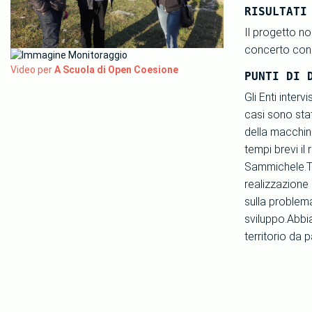
RISULTATI
Il progetto no
concerto con 
Video per
A Scuola di Open Coesione
PUNTI DI 
Gli Enti interv
casi sono sta
della macchina
tempi brevi il
Sammichele.Tra
realizzazione
sulla problema
sviluppo.Abb
territorio da p