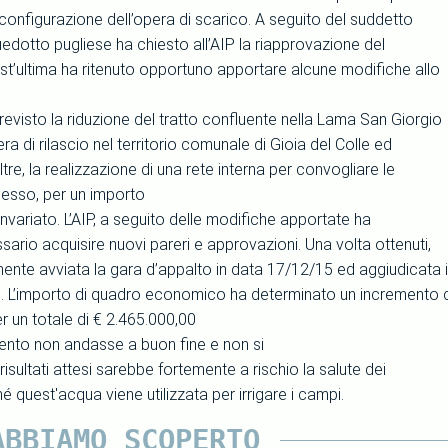
configurazione dell’opera di scarico. A seguito del suddetto
uedotto pugliese ha chiesto all’AIP la riapprovazione del
st’ultima ha ritenuto opportuno apportare alcune modifiche allo
evisto la riduzione del tratto confluente nella Lama San Giorgio
ra di rilascio nel territorio comunale di Gioia del Colle ed
ltre, la realizzazione di una rete interna per convogliare le
cesso, per un importo
variato. L’AIP, a seguito delle modifiche apportate ha
sario acquisire nuovi pareri e approvazioni. Una volta ottenuti,
mente avviata la gara d’appalto in data 17/12/15 ed aggiudicata 
 L’importo di quadro economico ha determinato un incremento d
r un totale di € 2.465.000,00
nto non andasse a buon fine e non si
risultati attesi sarebbe fortemente a rischio la salute dei
ché quest'acqua viene utilizzata per irrigare i campi.
ABBIAMO SCOPERTO