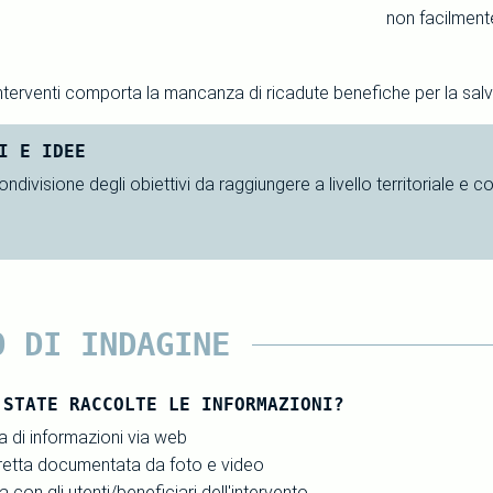
non facilmente
i interventi comporta la mancanza di ricadute benefiche per la salv
I E IDEE
divisione degli obiettivi da raggiungere a livello territoriale e
O DI INDAGINE
 STATE RACCOLTE LE INFORMAZIONI?
 di informazioni via web
iretta documentata da foto e video
ta con gli utenti/beneficiari dell'intervento