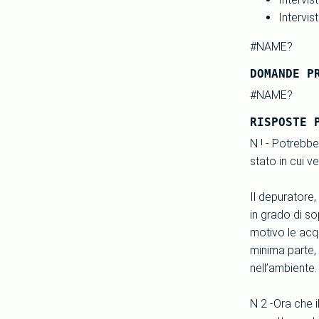
Intervis
#NAME?
DOMANDE P
#NAME?
RISPOSTE 
N ! - Potrebb
stato in cui v
Il depuratore,
in grado di so
motivo le acq
minima parte,
nell’ambiente.
N 2 -Ora che 