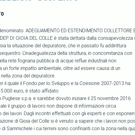
TO
o denominato: ADEGUAMENTO ED ESTENDIMENTO COLLETTORE
EP. DI GIOIA DEL COLLE è stata dettata dalla consapevolezza 
ia la situazione del depuratore, che in passato fu addirittura
equestro. L’inadeguatezza della struttura, in concomitanza con
ella rete fognaria pubblica di acque reflue industriali non
a un forte impatto ambientale, oltre ad essere causa di un
 nella zona del depuratore.
per il quale il Fondo per lo Sviluppo e la Coesione 2007-2013 ha
5.000 euro, è stato affidato
o Pugliese s.p.a. e sarebbe dovuto iniziare il 25 novembre 2016.
uale il gruppo di lavoro non dispone di informazioni circa
dei lavori. Dagli incontri effettuati con gli esperti e con esponen
azione di Gioia del Colle si è venuto a sapere che i lavori non p
di Sammichele i cui terreni sono confinanti con la zona nella qual