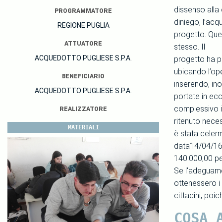
dissenso alla 
PROGRAMMATORE
diniego, l’acq
REGIONE PUGLIA
progetto. Que
ATTUATORE
stesso. Il
ACQUEDOTTO PUGLIESE S.P.A.
progetto ha pr
ubicando l’ope
BENEFICIARIO
inserendo, ino
ACQUEDOTTO PUGLIESE S.P.A.
portate in ec
complessivo in
REALIZZATORE
ritenuto neces
MATERIALI
è stata celer
data14/04/16.
140.000,00 pe
Se l'adeguame
ottenessero i 
cittadini, poi
COSA 