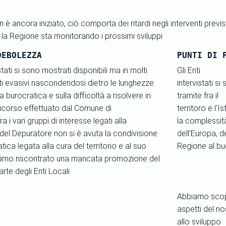
n è ancora iniziato, ciò comporta dei ritardi negli interventi previ
la Regione sta monitorando i prossimi sviluppi
DEBOLEZZA
PUNTI DI 
istati si sono mostrati disponibili ma in molti
Gli Enti
ti evasivi nascondendosi dietro le lunghezze
intervistati s
 burocratica e sulla difficoltà a risolvere in
tramite fra il
 ricorso effettuato dal Comune di
territoro e l'
 i vari gruppi di interesse legati alla
la complessit
 del Depuratore non si è avuta la condivisione
dell'Europa, d
tica legata alla cura del territorio e al suo
Regione al buo
iamo riscontrato una mancata promozione del
arte degli Enti Locali.
Abbiamo sco
aspetti del no
allo sviluppo