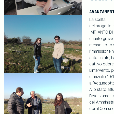
AVANZAMEN
La scelta
del progett
IMPIANTO DI D
quanto grave s
messo sotto s
l’immissione n
autorizzate, h
cattivo odore
L’intervento, 
stanziato 1.61
all’Acquedott
Allo stato att
l’avanzamento 
dell'Amministr
con il Comune 