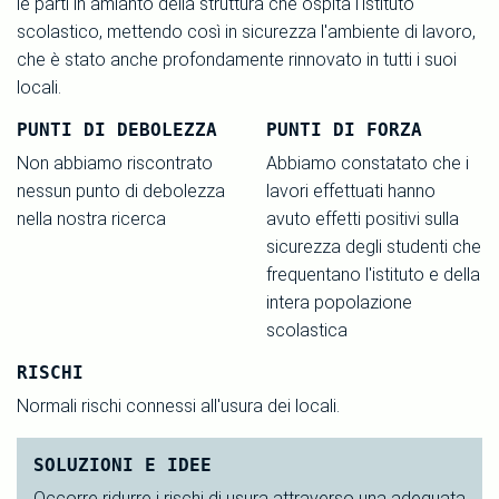
le parti in amianto della struttura che ospita l'istituto
scolastico, mettendo così in sicurezza l'ambiente di lavoro,
che è stato anche profondamente rinnovato in tutti i suoi
locali.
PUNTI DI DEBOLEZZA
PUNTI DI FORZA
Non abbiamo riscontrato
Abbiamo constatato che i
nessun punto di debolezza
lavori effettuati hanno
nella nostra ricerca
avuto effetti positivi sulla
sicurezza degli studenti che
frequentano l'istituto e della
intera popolazione
scolastica
RISCHI
Normali rischi connessi all'usura dei locali.
SOLUZIONI E IDEE
Occorre ridurre i rischi di usura attraverso una adeguata