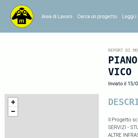
Area di Lavoro
Cerca un progetto
Leggi i
REPORT DI MO
PIANO
VICO 
Inviato il 15/
DESCR
+
−
Il Progetto s
SERVIZI - ST
ALTRE INFRA