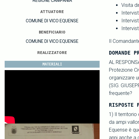
REGIONE CAMPANIA
Visita d
ATTUATORE
Intervis
Intervis
COMUNE DI VICO EQUENSE
Intervis
BENEFICIARIO
Il Comandante
COMUNE DI VICO EQUENSE
DOMANDE P
REALIZZATORE
AL RESPONSAB
MATERIALI
Protezione Civ
organizzare un
(SIG. GIUSEPP
frequente?
RISPOSTE 
1) Il territo
da ampi valloni
Equense è quel
anni anche a c