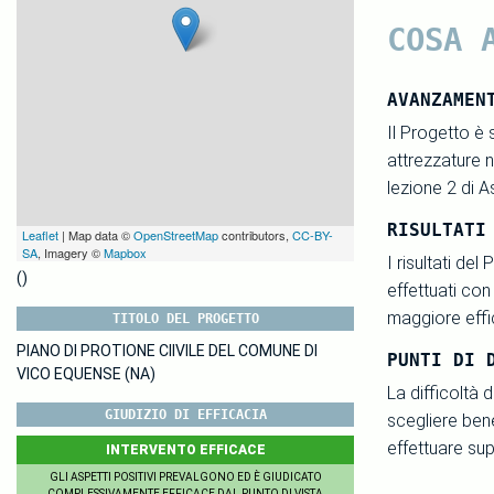
COSA 
AVANZAMEN
Il Progetto è 
attrezzature n
lezione 2 di 
RISULTATI
Leaflet
| Map data ©
OpenStreetMap
contributors,
CC-BY-
SA
, Imagery ©
Mapbox
I risultati de
()
effettuati con
maggiore effic
TITOLO DEL PROGETTO
PIANO DI PROTIONE CIIVILE DEL COMUNE DI
PUNTI DI 
VICO EQUENSE (NA)
La difficoltà d
GIUDIZIO DI EFFICACIA
scegliere bene
effettuare sup
INTERVENTO EFFICACE
GLI ASPETTI POSITIVI PREVALGONO ED È GIUDICATO
COMPLESSIVAMENTE EFFICACE DAL PUNTO DI VISTA