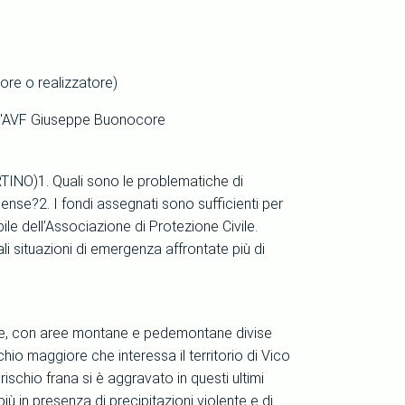
tore o realizzatore)
ell'AVF Giuseppe Buonocore
O)1. Quali sono le problematiche di
quense?2. I fondi assegnati sono sufficienti per
le dell’Associazione di Protezione Civile.
situazioni di emergenza affrontate più di
olare, con aree montane e pedemontane divise
ischio maggiore che interessa il territorio di Vico
rischio frana si è aggravato in questi ultimi
ù in presenza di precipitazioni violente e di