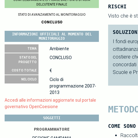
DELL'UTENTE FINALE
RISCHI
STATO DI AVANZAMENTO AL MONITORAGGIO
Visto che è s
CONCLUSO
SOLUZION
INFORMAZIONI UFFICIALI AL MOMENTO DEL
MONITORAGGIO
I fondi euro
Ambiente
cittadinanza
TEMA
costiere ch
CONCLUSO
STATO DEL
PROGETTO
concordati 
€
COSTO TOTALE
Scuole e Pr
Ciclo di
NEL CICLO
programmazione 2007-
2013
Accedi alle informazioni aggiornate sul portale
governativo OpenCoesione
METOD
SOGGETTI
COME SONO
PROGRAMMATORE
Raccolta