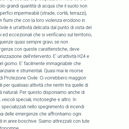
olo grandi quantità di acqua che il suolo non
ici impermeabili (strade, cortili, terrazzi),
pri fiumi che con la loro violenza erodono in
le è un’attività delicata dal punto di vista del
i ed eccezionali che si verificano sul territorio,
seguenze quasi sempre gravi, se non
ergenze con queste caratteristiche, deve
zzazione dell’intervento. E’ un’attività H24 e
el giorno. E’ facilmente immaginabile che
nziarie e strumentali. Quasi mai le risorse
di Protezione Civile. Ci vorrebbero maggiori
per qualsiasi attività che rientri tra quelle di
à naturali. Per questo disponiamo anche di
veicoli speciali, motoseghe e altro. In
o specializzati nello spegnimento di incendi
 una delle emergenze che affrontiamo ogni
 in aree boschive. Siamo attrezzati con tute
motopompe.