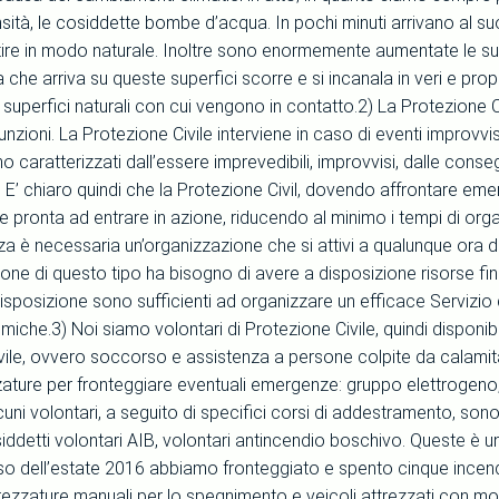
sità, le cosiddette bombe d’acqua. In pochi minuti arrivano al su
ire in modo naturale. Inoltre sono enormemente aumentate le superf
a che arriva su queste superfici scorre e si incanala in veri e pro
superfici naturali con cui vengono in contatto.2) La Protezione Civi
funzioni. La Protezione Civile interviene in caso di eventi improvvis
o caratterizzati dall’essere imprevedibili, improvvisi, dalle con
. E’ chiaro quindi che la Protezione Civil, dovendo affrontare em
pronta ad entrare in azione, riducendo al minimo i tempi di organi
a è necessaria un’organizzazione che si attivi a qualunque ora d
one di questo tipo ha bisogno di avere a disposizione risorse fina
disposizione sono sufficienti ad organizzare un efficace Servizio 
iche.3) Noi siamo volontari di Protezione Civile, quindi disponibili 
vile, ovvero soccorso e assistenza a persone colpite da calamit
ature per fronteggiare eventuali emergenze: gruppo elettrogeno, 
cuni volontari, a seguito di specifici corsi di addestramento, son
osiddetti volontari AIB, volontari antincendio boschivo. Queste è
so dell’estate 2016 abbiamo fronteggiato e spento cinque incendi
trezzature manuali per lo spegnimento e veicoli attrezzati con 