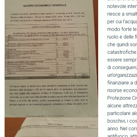
notevole inten
riesce a smalt
per cui l’acqu
modo forte le 
ruolo e delle 
che quindi son
catastrofiche
essere sempre 
di conseguenz
un’organizzazi
finanziarie a 
risorse econom
Protezione Ci
alcune attrezz
particolare al
boschivi, i c
anno. Nel cor
antifuoco, at