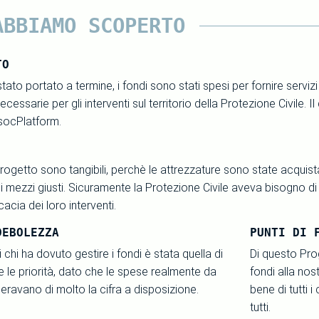
ABBIAMO SCOPERTO
TO
stato portato a termine, i fondi sono stati spesi per fornire serviz
ecessarie per gli interventi sul territorio della Protezione Civile.
AsocPlatform.
l Progetto sono tangibili, perchè le attrezzature sono state acqui
 i mezzi giusti. Sicuramente la Protezione Civile aveva bisogno di
acia dei loro interventi.
DEBOLEZZA
PUNTI DI 
i chi ha dovuto gestire i fondi è stata quella di
Di questo Prog
 le priorità, dato che le spese realmente da
fondi alla nos
eravano di molto la cifra a disposizione.
bene di tutti i
tutti.