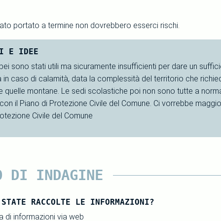
tato portato a termine non dovrebbero esserci rischi.
I E IDEE
pei sono stati utili ma sicuramente insufficienti per dare un suffic
 in caso di calamità, data la complessità del territorio che richi
e quelle montane. Le sedi scolastiche poi non sono tutte a norma
con il Piano di Protezione Civile del Comune. Ci vorrebbe maggior
otezione Civile del Comune
O DI INDAGINE
 STATE RACCOLTE LE INFORMAZIONI?
 di informazioni via web