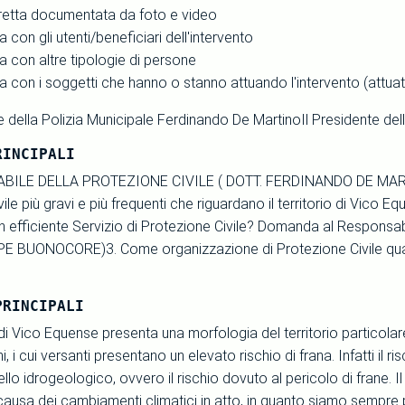
iretta documentata da foto e video
ta con gli utenti/beneficiari dell'intervento
ta con altre tipologie di persone
ta con i soggetti che hanno o stanno attuando l'intervento (attua
 della Polizia Municipale Ferdinando De MartinoIl Presidente d
RINCIPALI
ILE DELLA PROTEZIONE CIVILE ( DOTT. FERDINANDO DE MARTIN
ile più gravi e più frequenti che riguardano il territorio di Vico E
 efficiente Servizio di Protezione Civile? Domanda al Responsabi
E BUONOCORE)3. Come organizzazione di Protezione Civile quali 
PRINCIPALI
rio di Vico Equense presenta una morfologia del territorio partic
, i cui versanti presentano un elevato rischio di frana. Infatti il r
lo idrogeologico, ovvero il rischio dovuto al pericolo di frane. Il 
ausa dei cambiamenti climatici in atto, in quanto siamo sempre pi