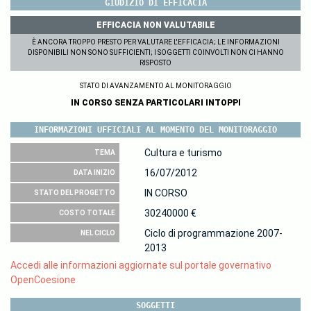
GIUDIZIO DI EFFICACIA
EFFICACIA NON VALUTABILE
È ANCORA TROPPO PRESTO PER VALUTARE L'EFFICACIA; LE INFORMAZIONI
DISPONIBILI NON SONO SUFFICIENTI; I SOGGETTI COINVOLTI NON CI HANNO
RISPOSTO
STATO DI AVANZAMENTO AL MONITORAGGIO
IN CORSO SENZA PARTICOLARI INTOPPI
INFORMAZIONI UFFICIALI AL MOMENTO DEL MONITORAGGIO
Cultura e turismo
TEMA
16/07/2012
DATA INIZIO
IN CORSO
STATO DEL PROGETTO
30240000 €
COSTO TOTALE
Ciclo di programmazione 2007-
NEL CICLO
2013
Accedi alle informazioni aggiornate sul portale governativo
OpenCoesione
SOGGETTI