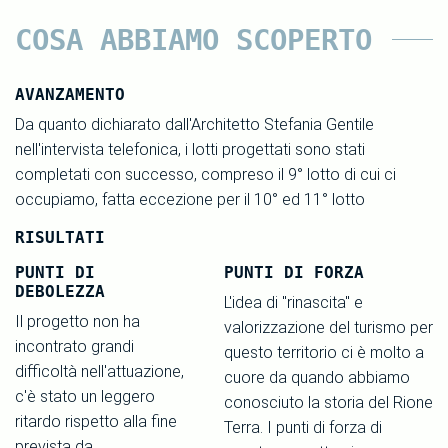
COSA ABBIAMO SCOPERTO
AVANZAMENTO
Da quanto dichiarato dall'Architetto Stefania Gentile
nell'intervista telefonica, i lotti progettati sono stati
completati con successo, compreso il 9° lotto di cui ci
occupiamo, fatta eccezione per il 10° ed 11° lotto
RISULTATI
PUNTI DI
PUNTI DI FORZA
DEBOLEZZA
L'idea di "rinascita" e
Il progetto non ha
valorizzazione del turismo per
incontrato grandi
questo territorio ci è molto a
difficoltà nell'attuazione,
cuore da quando abbiamo
c'è stato un leggero
conosciuto la storia del Rione
ritardo rispetto alla fine
Terra. I punti di forza di
prevista da