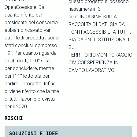
questo progetto si possono
OpenCoesione. Da
riassumere in 3
quanto riferito dal
punti:INDAGINE SULLA
presidente del consorzio
RACCOLTA DI DATI SIA DA
abbiamo ricavato vari
FONTI ACCESSIBILI A TUTTI,
dati:I lotti progettati sono
SIA DA ENTI ISTITUZIONALI
stati conclusi, compreso
SUL
il 9°. Per quanto riguarda
TERRITORIO.MONITORAGGIO
gli altri lotti, il 10° si sta
CIVICOESPERIENZA IN
per concludere, mentre
CAMPO LAVORATIVO
per l'11° lotto sta per
partire il progetto. Infine
ci viene riferito che la fine
di tutti i lavori è prevista
per il 2020.
RISCHI
SOLUZIONI E IDEE