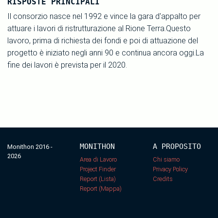
RISPOSTE PRINCIPALI
Il consorzio nasce nel 1992 e vince la gara d'appalto per
attuare i lavori di ristrutturazione al Rione Terra.Questo
lavoro, prima di richiesta dei fondi e poi di attuazione del
progetto è iniziato negli anni 90 e continua ancora oggi.La
fine dei lavori è prevista per il 2020.
MONITHON
A PROPOSITO
Monithon 2016 -
2026
Area di Lavoro
Chi siamo
Project Finder
Privacy Policy
Report (Lista)
Credits
Report (Mappa)