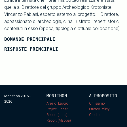
L'unica intervista che il team ha potuto realizzare è stata
quella al Direttore del gruppo Archeologico Krotoniate,
Vincenzo Fabiani, esperto esterno al progetto. Il Direttore,
appassionato di archeologia, ci ha illustrato i reperti storici
contenuti in esso (epoca, tipologia e attuale collocazione).
DOMANDE PRINCIPALI
RISPOSTE PRINCIPALI
MONITHON
A PROPOSITO
Monithon 2016 -
2026
Area di Lavoro
Chi siamo
Project Finder
Privacy Policy
Report (Lista)
Credits
Report (Mappa)