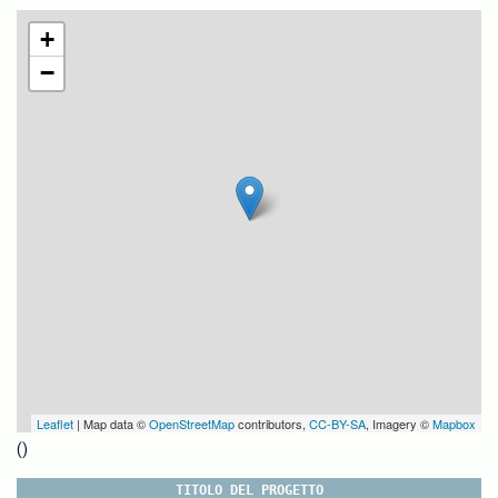
+
−
Leaflet
| Map data ©
OpenStreetMap
contributors,
CC-BY-SA
, Imagery ©
Mapbox
()
TITOLO DEL PROGETTO