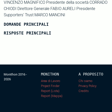
VINCENZO MAGNIFICO Presidente della società CORRADO
CHIODI Direttore Generale FABIO AURELI Presidente
Supporters' Trust MARCO MANCINI
DOMANDE PRINCIPALI
RISPOSTE PRINCIPALI
MONITHON
A PROPOSITO
Monithon 2016 -
2026
Area di Lavoro
Chi siamo
Project Finder
Privacy Policy
Report (Lista)
Credits
Report (Mappa)