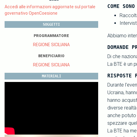
COME SONO
Accedi alle informazioni aggiornate sul portale
governativo OpenCoesione
Raccolta
Intervist
SOGGETTI
Abbiamo interv
PROGRAMMATORE
REGIONE SICILIANA
DOMANDE P
Di che nazion
BENEFICIARIO
La BTE è un p
REGIONE SICILIANA
RISPOSTE 
MATERIALI
Durante l’even
Ucraina, hanno
hanno acquista
diverse realtà
anche potuto c
spezzare quell
La BTE ha mess