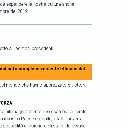
do da espandere la nostra cultura anche
embre del 2019.
to all' edizioni precedenti.
è giudicato complessivamente efficace dal
i del mondo che hanno apprezzato e visto, vi
FORZA
 colpiti maggiormente è lo scambio culturale
 il nostro Paese e gli altri, infatti i buyers
 possibilità di visionare gli stand delle varie