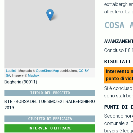
extralberghier
all'estero. La
COSA 
AVANZAMEN
Concluso l' 8 
RISULTATI
Leaflet
| Map data ©
OpenStreetMap
contributors,
CC-BY-
Intervento m
SA
, Imagery ©
Mapbox
punto di vist
Bagheria (90011)
Si è concluso
TITOLO DEL PROGETTO
sono stati ben
BTE - BORSA DEL TURISMO EXTRALBERGHIERO
PUNTI DI 
2019
Secondo noi 
GIUDIZIO DI EFFICACIA
comunale al Tu
INTERVENTO EFFICACE
buyers è legg