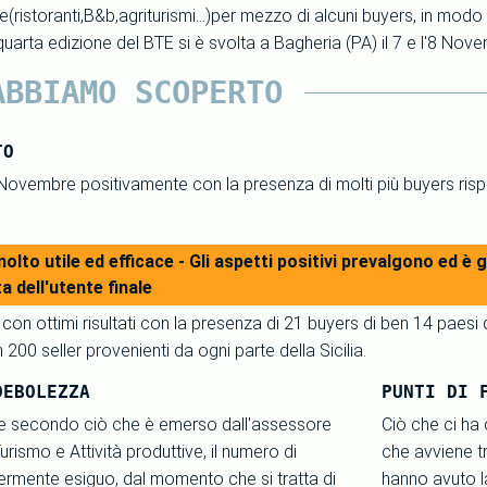
e(ristoranti,B&b,agriturismi...)per mezzo di alcuni buyers, in mo
 quarta edizione del BTE si è svolta a Bagheria (PA) il 7 e l'8 Nov
ABBIAMO SCOPERTO
TO
Novembre positivamente con la presenza di molti più buyers rispet
olto utile ed efficace - Gli aspetti positivi prevalgono ed 
a dell'utente finale
 con ottimi risultati con la presenza di 21 buyers di ben 14 paes
 200 seller provenienti da ogni parte della Sicilia.
DEBOLEZZA
PUNTI DI 
e secondo ciò che è emerso dall'assessore
Ciò che ci ha
rismo e Attività produttive, il numero di
che avviene tra
ermente esiguo, dal momento che si tratta di
hanno avuto la