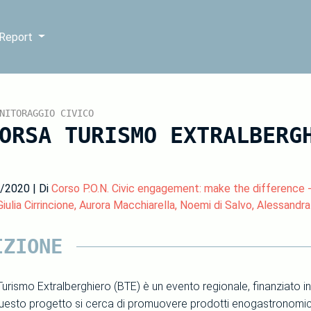
 Report
NITORAGGIO CIVICO
ORSA TURISMO EXTRALBERG
2/2020 | Di
Corso P.O.N. Civic engagement: make the difference 
iulia Cirrincione, Aurora Macchiarella, Noemi di Salvo, Alessandr
IZIONE
Turismo Extralberghiero (BTE) è un evento regionale, finanziato 
questo progetto si cerca di promuovere prodotti enogastronomici 