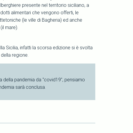
lberghiere presente nel territorio siciliano, a
odotti alimentari che vengono offerti, le
ttetoniche (le ville di Bagheria) ed anche
 (il mare).
Sicilia, infatti la scorsa edizione si è svolta
 della regione.
sa della pandemia da "covid19", pensiamo
andemia sarà conclusa.