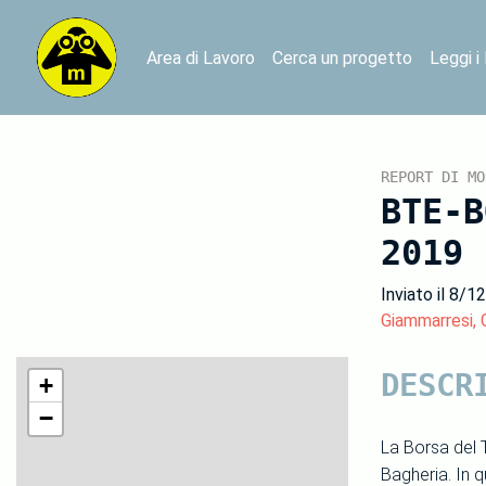
Area di Lavoro
Cerca un progetto
Leggi i
REPORT DI MO
BTE-B
2019
Inviato il 8/1
Giammarresi, G
DESCR
+
−
La Borsa del 
Bagheria. In 