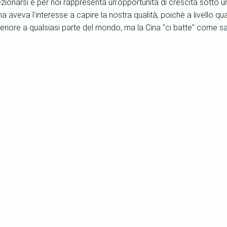
ezionarsi e per noi rappresenta un'opportunità di crescita sotto un p
na aveva l'interesse a capire la nostra qualità, poichè a livello qua
eriore a qualsiasi parte del mondo, ma la Cina "ci batte" come sa