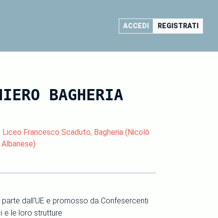
ACCEDI
REGISTRATI
HIERO BAGHERIA
- Liceo Francesco Scaduto, Bagheria (Nicolò
a Albanese)
in parte dall'UE e promosso da Confesercenti
e le loro strutture