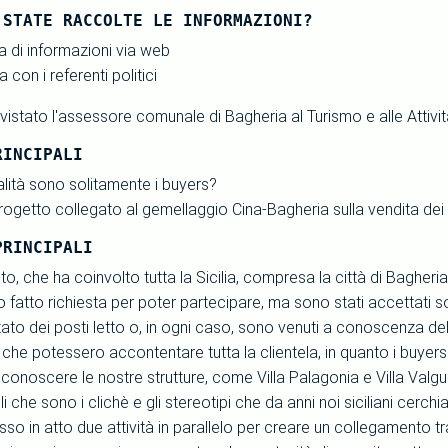
 STATE RACCOLTE LE INFORMAZIONI?
 di informazioni via web
a con i referenti politici
istato l'assessore comunale di Bagheria al Turismo e alle Attività
RINCIPALI
alità sono solitamente i buyers?
rogetto collegato al gemellaggio Cina-Bagheria sulla vendita dei 
PRINCIPALI
to, che ha coinvolto tutta la Sicilia, compresa la città di Bagher
 fatto richiesta per poter partecipare, ma sono stati accettati so
to dei posti letto o, in ogni caso, sono venuti a conoscenza del 
 che potessero accontentare tutta la clientela, in quanto i buyer
onoscere le nostre strutture, come Villa Palagonia e Villa Valgua
i che sono i clichè e gli stereotipi che da anni noi siciliani cer
o in atto due attività in parallelo per creare un collegamento tra