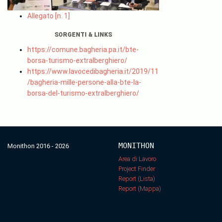
Allegato [n. 1]
SORGENTI & LINKS
https://comune.bagheria.pa.it/bte-
borsa-turismo-extralberghiero/
https://www.lavocedibagheria.it/2019/11
/bagheria-mille-persone-alla-bte-la-
borsa-del-turismo-extralberghiero/
MONITHON
Monithon 2016 - 2026
Area di Lavoro
Project Finder
Report (Lista)
Report (Mappa)