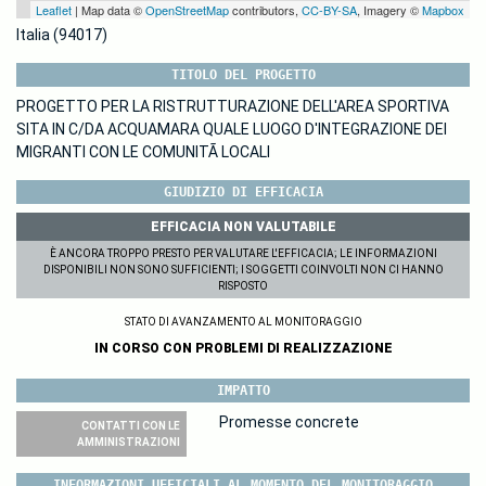
Leaflet
| Map data ©
OpenStreetMap
contributors,
CC-BY-SA
, Imagery ©
Mapbox
Italia (94017)
TITOLO DEL PROGETTO
PROGETTO PER LA RISTRUTTURAZIONE DELL'AREA SPORTIVA
SITA IN C/DA ACQUAMARA QUALE LUOGO D'INTEGRAZIONE DEI
MIGRANTI CON LE COMUNITÃ LOCALI
GIUDIZIO DI EFFICACIA
EFFICACIA NON VALUTABILE
È ANCORA TROPPO PRESTO PER VALUTARE L'EFFICACIA; LE INFORMAZIONI
DISPONIBILI NON SONO SUFFICIENTI; I SOGGETTI COINVOLTI NON CI HANNO
RISPOSTO
STATO DI AVANZAMENTO AL MONITORAGGIO
IN CORSO CON PROBLEMI DI REALIZZAZIONE
IMPATTO
Promesse concrete
CONTATTI CON LE
AMMINISTRAZIONI
INFORMAZIONI UFFICIALI AL MOMENTO DEL MONITORAGGIO