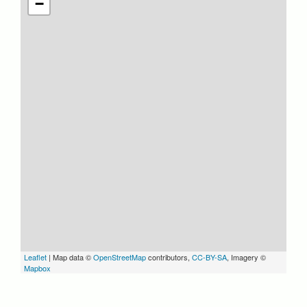
−
Leaflet
| Map data ©
OpenStreetMap
contributors,
CC-BY-SA
, Imagery ©
Mapbox