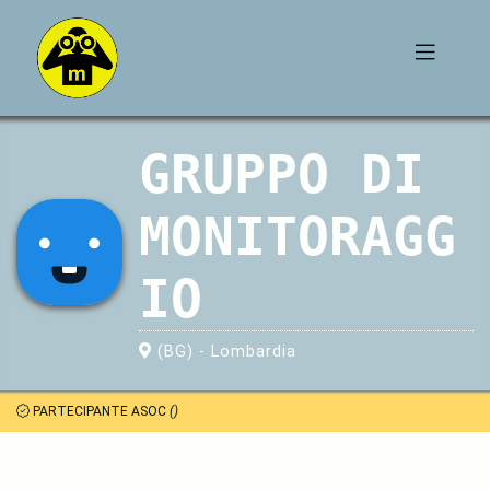
GRUPPO DI
MONITORAGG
IO
(BG) - Lombardia
PARTECIPANTE ASOC
()