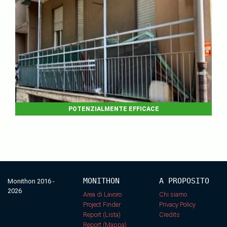
POTENZIALMENTE EFFICACE
MONITHON
A PROPOSITO
Monithon 2016 -
2026
Area di Lavoro
Chi siamo
Project Finder
Privacy Policy
Report (Lista)
Credits
Report (Mappa)