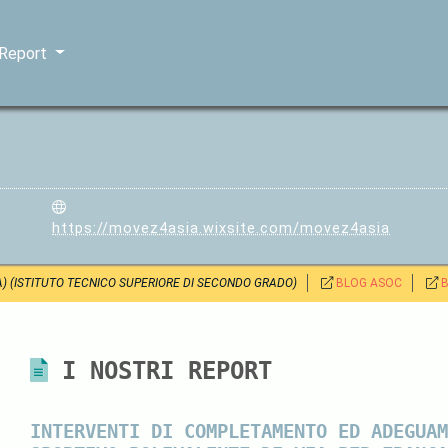
 Report
https://movez4asia.wixsite.com/movez4asia
TA) (ISTITUTO TECNICO SUPERIORE DI SECONDO GRADO)
BLOG ASOC
I NOSTRI REPORT
INTERVENTI DI COMPLETAMENTO ED ADEGUAM