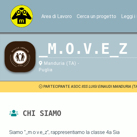
Area di Lavoro
Cerca un progetto
Leggi i
_M.O.V.E_Z
Manduria (TA) -
Puglia
PARTECIPANTE ASOC
IISS LUIGI EINAUDI MANDURIA (
CHI SIAMO
Siamo "_m.o.v.e_z", rappresentiamo la classe 4a Sia