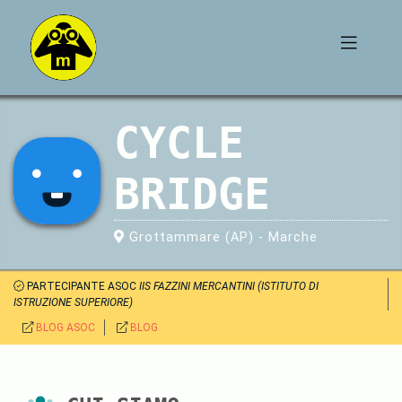
CYCLE
BRIDGE
Grottammare (AP) - Marche
PARTECIPANTE ASOC
IIS FAZZINI MERCANTINI (ISTITUTO DI
ISTRUZIONE SUPERIORE)
BLOG ASOC
BLOG