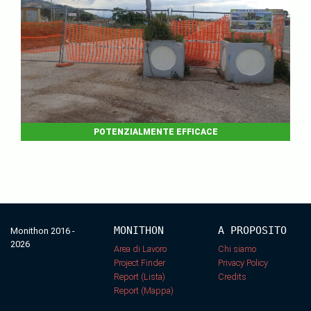
POTENZIALMENTE EFFICACE
MONITHON
A PROPOSITO
Monithon 2016 -
2026
Area di Lavoro
Chi siamo
Project Finder
Privacy Policy
Report (Lista)
Credits
Report (Mappa)