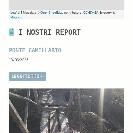
Leaflet
| Map data ©
OpenStreetMap
contributors,
CC-BY-SA
, Imagery ©
Mapbox
I NOSTRI REPORT
PONTE CAMILLARIO
18/03/2025
LEGGI TUTTO