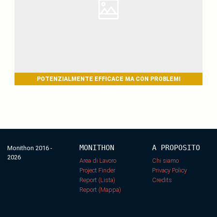
POTENZIALMENTE EFFICACE MA CON PROBLEMI
MONITHON
A PROPOSITO
Monithon 2016 -
2026
Area di Lavoro
Chi siamo
Project Finder
Privacy Policy
Report (Lista)
Credits
Report (Mappa)