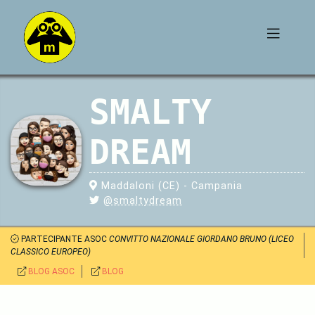
SMALTY
DREAM
Maddaloni (CE) - Campania
@smaltydream
PARTECIPANTE ASOC
CONVITTO NAZIONALE GIORDANO BRUNO (LICEO
CLASSICO EUROPEO)
BLOG ASOC
BLOG