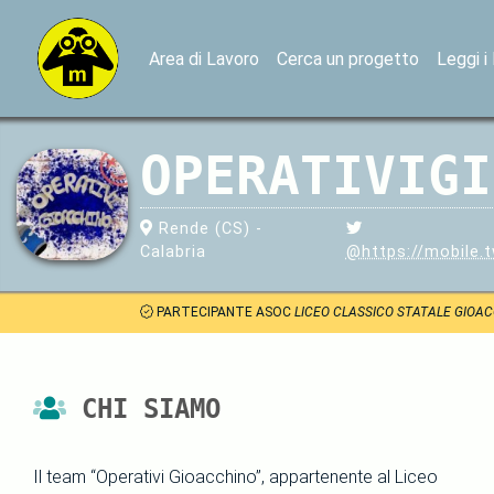
Area di Lavoro
Cerca un progetto
Leggi i
OPERATIVIGI
Rende (CS) -
Calabria
@https://mobile.
PARTECIPANTE ASOC
LICEO CLASSICO STATALE GIOACC
CHI SIAMO
Il team “Operativi Gioacchino”, appartenente al Liceo