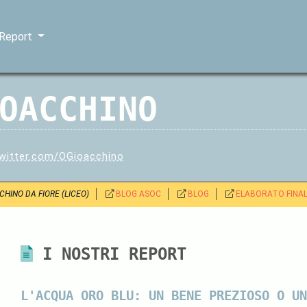
 Report
OACCHINO
twitter.com/OGioacchino
HINO DA FIORE (LICEO)
BLOG ASOC
BLOG
ELABORATO FINA
I NOSTRI REPORT
L'ACQUA ORO BLU: UN BENE PREZIOSO O UN