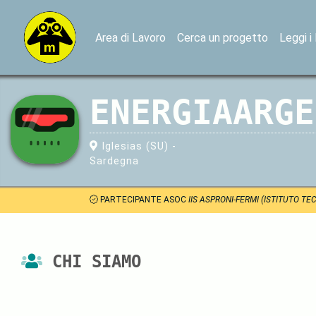
Area di Lavoro
Cerca un progetto
Leggi i
ENERGIAARGE
Iglesias (SU) -
Sardegna
PARTECIPANTE ASOC
IIS ASPRONI-FERMI (ISTITUTO TE
CHI SIAMO