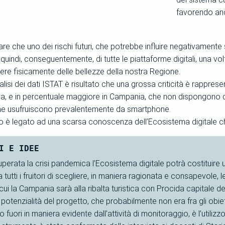
favorendo anc
are che uno dei rischi futuri, che potrebbe influire negativamente s
 quindi, conseguentemente, di tutte le piattaforme digitali, una vo
ere fisicamente delle bellezze della nostra Regione.
analisi dei dati ISTAT è risultato che una grossa criticità è rappres
talia, e in percentuale maggiore in Campania, che non dispongono 
ne usufruiscono prevalentemente da smartphone.
io è legato ad una scarsa conoscenza dell’Ecosistema digitale che
I E IDEE
uperata la crisi pandemica l’Ecosistema digitale potrà costituire 
 tutti i fruitori di scegliere, in maniera ragionata e consapevole, 
 cui la Campania sarà alla ribalta turistica con Procida capitale de
otenzialità del progetto, che probabilmente non era fra gli obietti
 fuori in maniera evidente dall’attività di monitoraggio, è l’utili