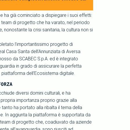
ha già cominciato a dispiegare i suoi effetti:
l team di progetto che ha varato, nel periodo
, nonostante la crisi sanitaria, la cultura non si
mpletato l’importantissimo progetto di
Real Casa Santa dell’Annunziata di Aversa.
romosso da SCABEC S.p.A. ed è integrato
guardia in grado di assicurare la perfetta
a piattaforma dell’Ecosistema digitale.
FORZA
cchiude diversi domini culturali, e ha
 propria importanza proprio grazie alla
anto ha portato alla ribalta il tema della
ne. In aggiunta la piattaforma è supportata da
 team di progetto che, coadiuvato da aziende
nte all’avanguardia, sono riusciti ad