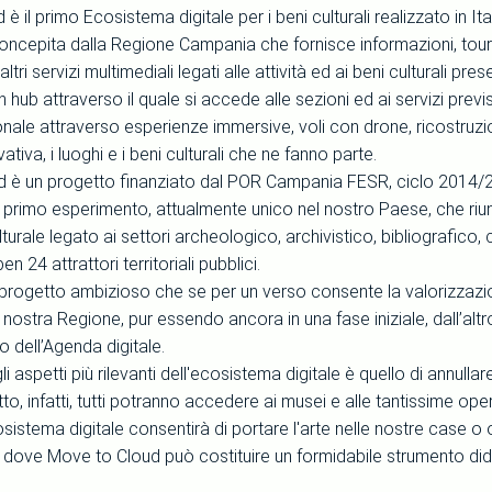
è il primo Ecosistema digitale per i beni culturali realizzato in Ital
oncepita dalla Regione Campania che fornisce informazioni, tour 
tri servizi multimediali legati alle attività ed ai beni culturali prese
hub attraverso il quale si accede alle sezioni ed ai servizi previs
ionale attraverso esperienze immersive, voli con drone, ricostruzio
ativa, i luoghi e i beni culturali che ne fanno parte.
 è un progetto finanziato dal POR Campania FESR, ciclo 2014/20
il primo esperimento, attualmente unico nel nostro Paese, che riu
turale legato ai settori archeologico, archivistico, bibliografico,
en 24 attrattori territoriali pubblici.
n progetto ambizioso che se per un verso consente la valorizzazi
a nostra Regione, pur essendo ancora in una fase iniziale, dall’alt
 dell’Agenda digitale.
i aspetti più rilevanti dell'ecosistema digitale è quello di annullare
o, infatti, tutti potranno accedere ai musei e alle tantissime opere
ecosistema digitale consentirà di portare l'arte nelle nostre case o 
 dove Move to Cloud può costituire un formidabile strumento did