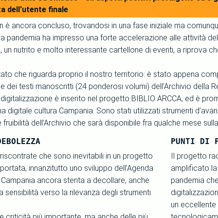
a dell'utente finale
n è ancora concluso, trovandosi in una fase iniziale ma comunque 
 la pandemia ha impresso una forte accelerazione alle attività de
, un nutrito e molto interessante cartellone di eventi, a riprova che
ultato che riguarda proprio il nostro territorio: è stato appena co
ne dei testi manoscritti (24 ponderosi volumi) dell’Archivio della 
di digitalizzazione è inserito nel progetto BIBLIO ARCCA, ed è p
a digitale cultura Campania. Sono stati utilizzati strumenti d’avan
 fruibilità dell’Archivio che sarà disponibile fra qualche mese sull
DEBOLEZZA
PUNTI DI 
à riscontrate che sono inevitabili in un progetto
Il progetto ra
portata, innanzitutto uno sviluppo dell’Agenda
amplificato la
in Campania ancora stenta a decollare, anche
pandemia che t
 sensibilità verso la rilevanza degli strumenti
digitalizzazio
un eccellente
le criticità più importante, ma anche delle più
tecnologicame