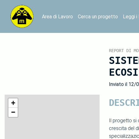
Area di Lavoro
Cerca un progetto
Leggi i
REPORT DI MO
SISTE
ECOSI
Inviato il 12/
DESCR
+
−
Il progetto s
crescita del 
specializzazio