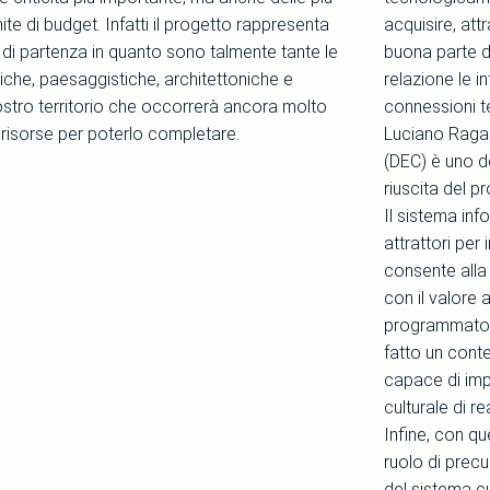
mite di budget. Infatti il progetto rappresenta
acquisire, at
 di partenza in quanto sono talmente tante le
buona parte de
tiche, paesaggistiche, architettoniche e
relazione le 
nostro territorio che occorrerà ancora molto
connessioni t
 risorse per poterlo completare.
Luciano Ragaz
(DEC) è uno de
riuscita del p
Il sistema inf
attrattori per
consente alla
con il valore 
programmatori
fatto un conte
capace di imp
culturale di r
Infine, con q
ruolo di prec
del sistema cul