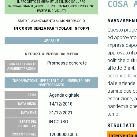
COSA 
IL PROGETTO SEMBRA UTILE E IL SUO SVILUPPO
INCORAGGIANTE, ANCHE SE POTENZIALI RISCHI POSSONO
ESSERE INDIVIDUATI
AVANZAMEN
STATO DI AVANZAMENTO AL MONITORAGGIO
IN CORSO SENZA PARTICOLARI INTOPPI
Questo proge
ed approvato i
IMPATTO
impresa capof
approvato il p
REPORT RIPRESO DAI MEDIA
politiche cultu
Promesse concrete
CONTATTI CON LE
al lotto 3 e 4
AMMINISTRAZIONI
secondo la no
INFORMAZIONI UFFICIALI AL MOMENTO DEL
dalle aziende 
MONITORAGGIO
tramite due co
Agenda digitale
TEMA
esecuzione, an
14/12/2018
DATA INIZIO
pandemia che 
31/12/2021
DATA FINE
tempi.
IN CORSO
STATO DEL
RISULTATI
PROGETTO
12000000,00 €
COSTO TOTALE
Intervento m