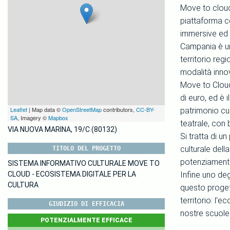
Move to cloud 
piattaforma c
immersive ed al
Campania è un 
territorio reg
modalità innov
Move to Cloud
di euro, ed è 
Leaflet
| Map data ©
OpenStreetMap
contributors,
CC-BY-
patrimonio cul
SA
, Imagery ©
Mapbox
teatrale, con b
VIA NUOVA MARINA, 19/C (80132)
Si tratta di u
culturale dell
TITOLO DEL PROGETTO
potenziamento
SISTEMA INFORMATIVO CULTURALE MOVE TO
CLOUD - ECOSISTEMA DIGITALE PER LA
Infine uno degl
CULTURA
questo progett
territorio: l'
GIUDIZIO DI EFFICACIA
nostre scuole
POTENZIALMENTE EFFICACE