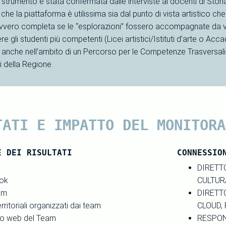
trumento è stata confermata dalle interviste ai docenti di Storia d
 che la piattaforma è utilissima sia dal punto di vista artistico che
vero completa se le “esplorazioni” fossero accompagnate da voc
e gli studenti più competenti (Licei artistici/Istituti d’arte o Accade
g, anche nell’ambito di un Percorso per le Competenze Trasversali
i della Regione.
TATI E IMPATTO DEL MONITORA
E DEI RISULTATI
CONNESSIO
DIRETT
ok
CULTUR
am
DIRETT
erritoriali organizzati dai team
CLOUD,
to web del Team
RESPON