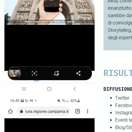
Beta, come s
innanzitutto
sarebbe dav
di coinvolger
Storytellin
degli espert
RISUL
DIFFUSION
Twitter
Facebo
Instagr
Eventi t
Blog/Si