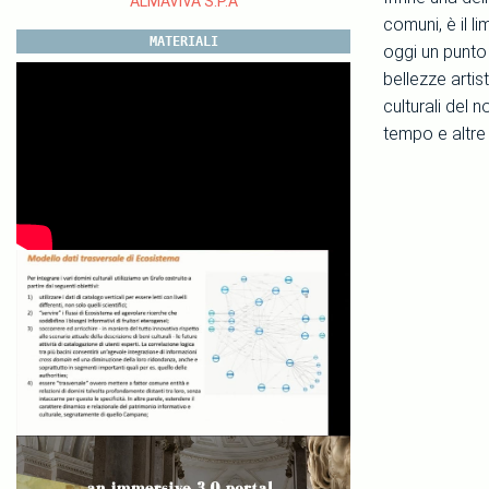
ALMAVIVA S.P.A
comuni, è il li
MATERIALI
oggi un punto
bellezze artis
culturali del 
tempo e altre