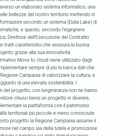
traverso un elaborato sistema informatico, una
lle bellezze del nostro territorio mettendo in
informazioni secondo un sistema (Data Lake) di
ematiche, e questo, secondo l’ingegnere
zi, Direttore dell’Esecuzione del Contratto
i tratti caratteristici che assicura la buona
rogetto grazie alla sua innovatività.
ormativo Move to cloud viene utilizzato dagli
 implementare sempre di più la banca dati che
 Regione Campania di valorizzare la cultura, e
aggiunto di una elevata sostenibilità. I
 del progetto, con lungimiranza non ne hanno
nitore chiuso bensì un progetto in divenire,
lementare la piattaforma con il patrimonio
ealtà territoriali più piccole e meno conosciute.
uesto progetto la Regione Campania assume il
ursore nel campo sia della tutela e promozione
turale e turistico sia della digitalizzazione,