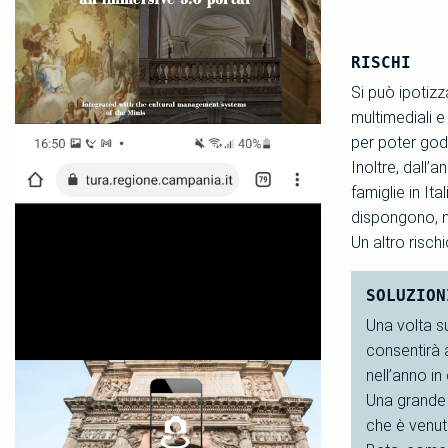
RISCHI
Si può ipotizz
multimediali e
per poter god
Inoltre, dall’
famiglie in I
dispongono, 
Un altro risch
SOLUZION
Una volta s
consentirà a
nell’anno in
Una grande p
che è venuto