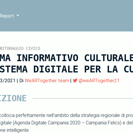
 Report
NITORAGGIO CIVICO
MA INFORMATIVO CULTURAL
STEMA DIGITALE PER LA C
03/2021 | Di
WeARTogether team
|
@weARTogether21
IZIONE
i colloca perfettamente nell’ambito della strategia regionale di 
digitale (Agenda Digitale Campania 2020 – Campania Felics) e dell
ne intelligente.