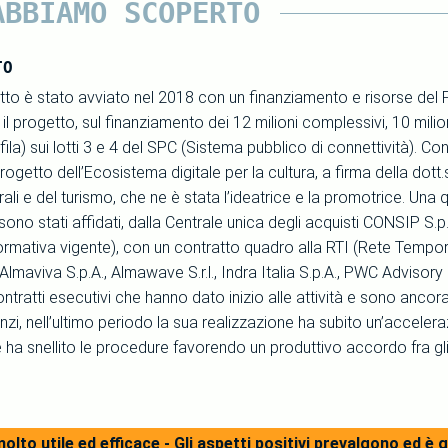
ABBIAMO SCOPERTO
TO
tto è stato avviato nel 2018 con un finanziamento e risorse 
l progetto, sul finanziamento dei 12 milioni complessivi, 10 milio
ila) sui lotti 3 e 4 del SPC (Sistema pubblico di connettività). 
rogetto dell’Ecosistema digitale per la cultura, a firma della do
rali e del turismo, che ne è stata l’ideatrice e la promotrice. Una q
, sono stati affidati, dalla Centrale unica degli acquisti CONSIP S
rmativa vigente), con un contratto quadro alla RTI (Rete Temp
Almaviva S.p.A., Almawave S.r.l., Indra Italia S.p.A., PWC Advisor
ntratti esecutivi che hanno dato inizio alle attività e sono ancora 
zi, nell’ultimo periodo la sua realizzazione ha subito un’accele
ha snellito le procedure favorendo un produttivo accordo fra gl
olto utile ed efficace - Gli aspetti positivi prevalgono ed 