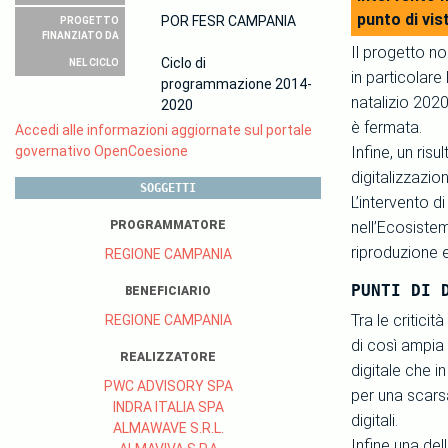
punto di vist
POR FESR CAMPANIA
PROGETTO
FINANZIATO DA
Il progetto no
Ciclo di
NEL CICLO
in particolare
programmazione 2014-
natalizio 2020
2020
è fermata.
Accedi alle informazioni aggiornate sul portale
governativo OpenCoesione
Infine, un ris
digitalizzazio
SOGGETTI
L’intervento 
PROGRAMMATORE
nell’Ecosistem
riproduzione e
REGIONE CAMPANIA
PUNTI DI 
BENEFICIARIO
Tra le criticit
REGIONE CAMPANIA
di così ampia 
REALIZZATORE
digitale che 
PWC ADVISORY SPA
per una scarsa
INDRA ITALIA SPA
digitali.
ALMAWAVE S.R.L.
Infine una del