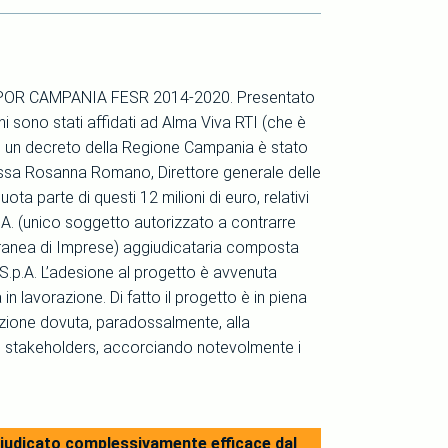
del POR CAMPANIA FESR 2014-2020. Presentato
ni sono stati affidati ad Alma Viva RTI (che è
Con un decreto della Regione Campania è stato
tt.ssa Rosanna Romano, Direttore generale delle
uota parte di questi 12 milioni di euro, relativi
.p.A. (unico soggetto autorizzato a contrarre
oranea di Imprese) aggiudicataria composta
y S.p.A. L’adesione al progetto è avvenuta
in lavorazione. Di fatto il progetto è in piena
razione dovuta, paradossalmente, alla
i stakeholders, accorciando notevolmente i
è giudicato complessivamente efficace dal