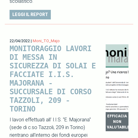
scolastico.
LEGGI IL REPORT
22/04/2022
|
Moni_TO_Majo
MONITORAGGIO LAVORI
DI MESSA IN
SICUREZZA DI SOLAI E
FACCIATE I.I.S.
MAJORANA -
SUCCURSALE DI CORSO
TAZZOLI, 209 -
TORINO
EFFICACIA
I lavori effettuati all' I.I.S. "E. Majorana"
NON
(sede di c.so Tazzoli, 209 in Torino)
VALUTABILE
rientrano all'interno dei fondi europei